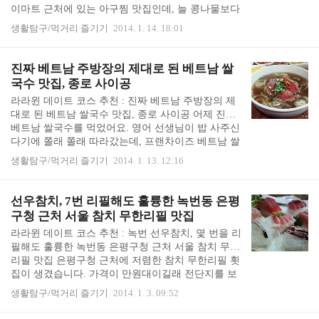
이마트 근처에 있는 아구찜 맛집인데, 늘 콩나물보다
고, 자리없고 그러길래 이 집은 대체 장사를 ..
아귀살이 더 많아요. 아구찜 먹으러 가서 아귀 한 점
생활탐구/먹거리 즐기기
2014. 1. 14. 18:01
먹고 나면 없어서 콩나물만 집어먹게 되는 집들과는
많이 달라서, 계속 찾아가게 되는 곳 입니다. 콩나물
보다 아귀가 더 많이 들어있어서 포근포근한 아귀살
진짜 베트남 주방장의 제대로 된 베트남 쌀
과 쫀득쫀득한 부위들을 실컷 먹을 수 있고, 낙지, 미
국수 맛집, 종로 사이공
더덕같은 해산물들도 제법 들어가 있어 아구찜으로
라라윈 데이트 코스 추천 : 진짜 베트남 주방장의 제
배를 채울 수 있습니다. 양도 많고 가격도 그리 비싸
대로 된 베트남 쌀국수 맛집, 종로 사이공 어제 진짜
지 않아서 동네 사람들에게 인기있는 맛집이에요. 평
베트남 쌀국수를 먹었어요. 영어 선생님이 밥 사주신
일 저녁에도 종종 줄을 서서 기다려야 됩니다. 2010
다기에 쫄래 쫄래 따라갔는데, 프랜차이즈 베트남 쌀
년 마산아구찜 가족 모임 동치미, 김치, 젓갈..
국수집에서 먹던 것과는 아주 다른 진한 맛이었어요.
생활탐구/먹거리 즐기기
2014. 1. 13. 12:16
작년 연말 몸이 좀 안 좋을 때 베트남 쌀국수를 무척
많이 먹었었는데, 프랜차이즈의 고기 스친 국물에 향
만 비슷한 베트남 쌀국수를 먹을수록 무척 아쉬웠습
선우참치, 7번 리필해도 훌륭한 녹번동 은평
니다. 한 그릇을 먹더라도 좀 제대로 된 음식 한 그릇
구청 근처 서울 참치 무한리필 맛집
먹고싶다는 생각이 간절했었습니다. 그러던 찰라, 어
라라윈 데이트 코스 추천 : 녹번 선우참치, 몇 번을 리
제 예상치 못했던 베트남 쌀국수 맛집을 찾아 너무
필해도 훌륭한 녹번동 은평구청 근처 서울 참치 무한
너무 행복했어요. 베트남인 주방장이 직접 요리를 하
리필 맛집 은평구청 근처에 저렴한 참치 무한리필 횟
고, 맞이해주는 분도 베트남인이고, 그동안 베트남
집이 생겼습니다. 가격이 만원대이길래 전단지를 보
쌀국수 프랜차이즈에서는 본 기억이 없는 베트남 ..
고 냉큼 가보았는데... 싼게 비지떡인지 해동이 안되
생활탐구/먹거리 즐기기
2014. 1. 3. 09:52
어 아삭아삭한 참치를 우적우적 씹고 있노라니 입안
에 살얼음이 얼 것 같았습니다. 회를 먹었는데 먹은