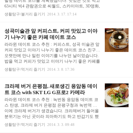
빌딩 데이트 코스를 계획했습니다. 맛있는 것도 먹고
니냐고 물어보시더니... 미스 사이공이 맞았군요. 좋
63시티 빅4 관람권으로 씨월드, 스카이아트, 3D영화,
아라고 가면서 이름도 제대로 몰랐네요...^^;..
왁스 뮤지엄도 보려고 했어요. 봄바람 살랑이며 날씨
생활탐구/볼거리 즐기기
2014. 3. 17. 17:14
도 좋고, 63스퀘어 맛집에 빅4 관람은 최고의 데이트
코스가 될 것 같았습니다. 저는 서울 촌사람이라 63
빌딩에 오면 왠지 기념 사진을 찍어야 될 것 같은 설
성곡미술관 앞 커피스트, 커피 맛있고 이야
레임을 느낍니다. 63빌딩 놀러왔어요! 63빌딩 데이트
기 나누기 좋은 카페 데이트 코스
코스 1. 맛집에서 배부터 채우기 63빌딩 씨월드, 왁스
라라윈 데이트 코스 추천 : 커피스트, 성곡 미술관 앞
뮤지엄 관람에 앞서 든든하게 밥부터 먹었습니다. 이
커피 맛있고 이야기 나누기 좋은 데이트 코스 친구와
날은 티원의 중식 코스 요리를 먹었어요. - 63스퀘어
오랫만에 만나 밀린 이야기를 나누던 날이었습니다.
맛집 티원 코스 요리 메뉴, 원園 코스 후기 - 63 빌딩
밥을 먹고 커피가 맛있고 이야기 나누기 좋은 카페를
뷔페 파빌리..
찾았더니, 친구가 추천한 곳이 성곡미술관 앞 커피스
생활탐구/먹거리 즐기기
2014. 3. 8. 17:36
트 였어요. 커피스트는 그리 크지 않은 공간에 테이
블 간의 간격도 좁고, 각종 커피 기구와 만화책 들이
정돈되지 않은 듯 가득 채워져 있었습니다. 커피애호
크라제 버거 은평점, 새로생긴 응암동 데이
가의 수집공간 같은 느낌이었어요. 커피는 맛있을 지
트 코스 with SKT LG G프로2 카메라
모르겠지만, 이렇게 좁고 다닥다닥한 곳에서 이야기
라라윈 데이트 코스 추천 : 녹번동 응암동 데이트 코
나누기가 좋을까는 갸우뚱했습니다. 우선 하나 남아
스 탄생, 크라제 버거 은평점 은평구청과 녹번역 사
있던 마지막 빈 테이블에 자리를 잡고 앉았습니다.
이에 크라제 버거가 생겼습니다. 크라제버거 들어올
쌀쌀해진 11월... 커피스트에 처음 갔을 때 커피스트
분위기는 아닌 곳이라 의아하기도 하고 반갑기도 했
의 향긋한 드립 커피는 아주 근사했고, 좁고 ..
습니다. 크라제 버거 은평점 덕분에 녹번동 응암동
생활탐구/먹거리 즐기기
2014. 3. 3. 09:48
데이트 코스가 하나 더 늘어났습니다. 얼마 전 T멤버