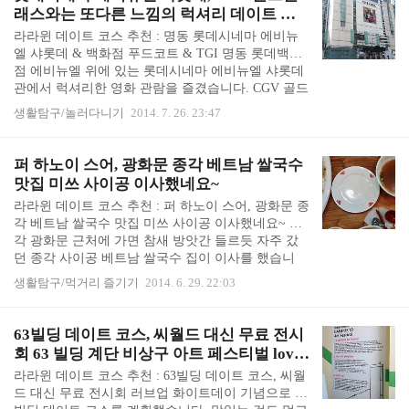
러버덕 프로젝트 기간은 2014년 10월 14일부터 2014
래스와는 또다른 느낌의 럭셔리 데이트 코
년 11월 14일까지라고 합니다. 롯데월드몰에서 러버
스 추천
라라윈 데이트 코스 추천 : 명동 롯데시네마 에비뉴
덕 보러 가려면 어느 쪽이냐고 안내요원에게 물어보
엘 샤롯데 & 백화점 푸드코트 & TGI 명동 롯데백화
니, 산책로에서 조금만 걸으면 러버덕이 있다고 알려
점 에비뉴엘 위에 있는 롯데시네마 에비뉴엘 샤롯데
주었습니다. 롯데월드몰 바로 앞에는 산책로가 근사
관에서 럭셔리한 영화 관람을 즐겼습니다. CGV 골드
하게 꾸며져 있었습니다. 역광까지 ..
클래스만 몇 번 가보다가 롯데시네마 에비뉴엘 샤롯
생활탐구/놀러다니기
2014. 7. 26. 23:47
데 관은 처음입니다. 둘 다 프리미엄 영화관이나, 분
위기는 사뭇 달랐습니다. CGV 골드클래스는 현대적
느낌의 고급스러움이라면 롯데시네마 에비뉴엘 샤롯
퍼 하노이 스어, 광화문 종각 베트남 쌀국수
데는 클래식한 호텔같은 고급스러움이 느껴졌습니
맛집 미쓰 사이공 이사했네요~
다. 돈 들인 보람이 있는 데이트 코스였습니다. 저희
라라윈 데이트 코스 추천 : 퍼 하노이 스어, 광화문 종
집에서 명동 롯데백화점이 가깝습니다. 버스를 타면
각 베트남 쌀국수 맛집 미쓰 사이공 이사했네요~ 종
롯데백화점 본점 앞에 내리고, 다시 롯데백화점 본점
각 광화문 근처에 가면 참새 방앗간 들르듯 자주 갔
앞에서 버스를 타고 집에 돌아올 수 있습니다. 그래
던 종각 사이공 베트남 쌀국수 집이 이사를 했습니
서 어릴 적에 집에서 땡깡부리고 있으면, 엄마가 저
다. 지난 봄에 종각 영풍문고에 있다가 종각 근처에
와 동생을..
생활탐구/먹거리 즐기기
2014. 6. 29. 22:03
왔으니 사이공의 제대로 맛낸 쌀국수 생각이 나서 들
렀더니 종각 사이공 쌀국수 이사 안내가 붙어 있었습
니다. 진한 베트남 쌀국수와 볶음면, 파인애플 볶음
63빌딩 데이트 코스, 씨월드 대신 무료 전시
밥이 먹고 싶었는데... 못 먹은 것이 아쉬웠습니다. 그
회 63 빌딩 계단 비상구 아트 페스티벌 love
리고 그동안 종각 사이공이라고 알고 있었는데... 미
up
라라윈 데이트 코스 추천 : 63빌딩 데이트 코스, 씨월
쓰사이공이었다는 사실에 깜짝 놀랐어요... 벳남 사
드 대신 무료 전시회 러브업 화이트데이 기념으로 63
랑님이 제가 예전에 쓴 후기에 여기 미쓰 사이공 아