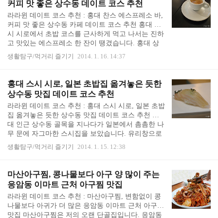
커피 맛 좋은 상수동 데이트 코스 추천
서 외가댁에 가도 사촌들도 없고, 재미가 없어졌는
라라윈 데이트 코스 추천 : 홍대 찬스 에스프레소 바,
지... 시큰둥해졌습니다. 온가족이 설날 차례지내고
커피 맛 좋은 상수동 카페 데이트 코스 추천 홍대 스
오침을 즐기며 나른하게 퍼져있기 시작했어요.. 이
시 시로에서 초밥 코스를 근사하게 먹고 나서는 진하
때 막내작은엄마가 어딘가 가자고 제안하기 시작하
고 맛있는 에스프레소 한 잔이 땡겼습니다. 홍대 상
셨습니다. "모처럼 서울 왔는데, 촌사람 서울 구경 하
수동 골목에 카페가 정말 많은데, 막상 어딘가 들어
고 가..
생활탐구/먹거리 즐기기
2014. 1. 16. 14:37
가려고 두리번거리다 보면 대체 어디를 가야할지 모
르겠는 결정 장애가 일어나곤 합니다. 그렇게 두리번
거리면서 홍대 상수동 골목을 걷다가 한 눈에 보아도
홍대 스시 시로, 일본 초밥집 옮겨놓은 듯한
고집과 감각이 보이는 카페 하나가 눈에 띄었습니다.
상수동 맛집 데이트 코스 추천
왠지 저 집 커피 괜찮을 것 같지 않냐는 친구의 촉에
라라윈 데이트 코스 추천 : 홍대 스시 시로, 일본 초밥
따라 우연히 들어간 곳이었는데, 정말 괜찮았습니다.
집 옮겨놓은 듯한 상수동 맛집 데이트 코스 추천 홍
먼저 물컵과 물병부터가 예쁘고 깔끔했습니다. 카페
대 인근 상수동 골목을 지나다가 일본에서 촘촘한 나
인데 독특하게 바처럼 꾸며져 있었습니다. 주인장이
무 문에 자그마한 스시집을 보았습니다. 유리창으로
커피 내리는 공간에 대한 집착(?)이 컸는지....
보니 테이블도 없이 주방장 앞에 쪼로로 서너 명 손
생활탐구/먹거리 즐기기
2014. 1. 15. 12:38
님이 있고, 주방장이 분주히 초밥을 쥐고 있는 것이
보였어요. 일본의 한 작은 초밥집을 옮겨 온 것 같은
모습을 보며, 언제 한 번 가보려고 마음 먹었습니다.
마산아구찜, 콩나물보다 아구 양 많이 주는
그러나 스시 시로에서 초밥 한 번 먹기가 참 힘들었
응암동 이마트 근처 아구찜 맛집
습니다. 오후에 가니 문을 닫았고, 문이 열렸기에 들
라라윈 데이트 코스 추천 : 마산아구찜, 변함없이 콩
어가 보니 자리가 없어 한 시간은 기다려야 한다고
나물보다 아귀가 더 많은 응암동 이마트 근처 아구찜
했습니다. 알고 보니, 스시 시로는 일본 초밥집처럼
맛집 마산아구찜은 저의 오랜 단골집입니다. 응암동
중간 휴식 시간이 있었습니다. 걸핏하면 문 닫아있