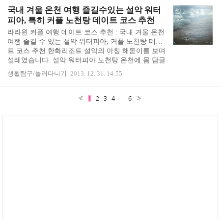
것 같지 않게 감질맛이 나서, 정말 맛있는 참치회를
국내 겨울 온천 여행 즐길수있는 설악 워터
먹고 싶어졌습니다. 그래서 검색을 해보니 은평구청
피아, 특히 커플 노천탕 데이트 코스 추천
바로 근처에 제대로 내어주는 참치 무한리필 횟집이
라라윈 커플 여행 데이트 코스 추천 : 국내 겨울 온천
있었습니다. 단비스님이 선우참치에 대한 후기를 상
여행 즐길 수 있는 설악 워터피아, 커플 노천탕 데이
세히 남겨주셔서, 제대로 된 참치회를 먹어보겠다며
트 코스 추천 한화리조트 설악의 아침 해돋이를 보며
선우참치를 가 보았어요. ☞ 단비스님의 정말 상세한
설레였습니다. 설악 워터피아 노천탕 온천에 몸 담글
선우참치 후기 (정말 마음에 들어하시는 단골집이신
생각에 신이 났어요. 온천 여행 무척 좋아하는데, 물
지 후..
생활탐구/놀러다니기
2013. 12. 31. 14:55
좋은 온천에 몸 담그면 정말 피부도 좋아질 뿐더러,
피로회복에도 좋아서 온천 여행 무척 좋아합니다. 설
악 워터피아 온천수는 행정안전부의 승인을 거친 알
«
1
2
3
4
···
6
»
칼리성 중탄산나트륨 온천이라고 해서 기대가 컸습
니다. 설악 워터피아 온천수는 약 1억 8000만년 전 중
생대 쥬라기 시대에 형성된 화강암층에서 용출되는
물로, 용출온도 기준으로 상위 3%에 속하는 온천수
를 식혀서 제공하는 것이라고 합니다. (아마도 솟아
나는 온천수 온도가 뜨거워 조금 식혀서 몸 담..