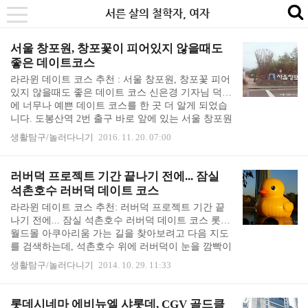
본
내
카
서른 살의 철학자, 여자
se
toggle
문
비
테
navigation
바
게
고
서울 창포원, 창포꽃이 피어있지 않을때도
좋은 데이트코스
로
이
리
라라윈 데이트 코스 추천 : 서울 창포원, 창포꽃 피어
가
션
바
있지 않을때도 좋은 데이트 코스 신은경 기자님 덕분
기
바
로
에 너무나 예쁜 데이트 코스를 한 곳 더 알게 되었습
로
가
니다. 도봉산역 2번 출구 바로 앞에 있는 서울 창포원
입니다. 한바퀴 산책하고 테이블 아래에 앉아 담소나
가
기
생활탐구/놀러다니기
2016. 11. 20. 07:00
누기에 참 좋은 곳이었습니다. 도봉산역에 1호선과 7
기
호선이 함께 지나는데, 7호선 쪽의 2번 출구로 나오
니, 출구 바로 앞에 서울 창포원이 있었습니다. 창포
러버덕 프로젝트 기간 끝나기 전에... 잠실
원이 무슨 뜻인지 입구에 있는 창포꽃, 아이리스, 붓
석촌호수 러버덕 데이트 코스
꽃(?) 조형물로 금방 알아볼 수 있었습니다. 봄여름이
라라윈 데이트 코스 추천: 러버덕 프로젝트 기간 끝
면 아이리스가 만개하는 아름다운 정원인가 봅니다.
나기 전에... 잠실 석촌호수 러버덕 데이트 코스 롯데
창포원이 너무 예뻐서, '저 아파트 사시는 분들 좋겠
월드몰 아쿠아리움 가는 길을 찾아보려고 다음 지도
다', 라는 부러운 감탄사가 절로 나왔습니다. 연못에
를 검색하는데, 석촌호수 위에 러버덕이 눈을 깜빡이
다리도 놓여 있고요. 물가의 다리를 ..
고 있었습니다. 다음지도 러버덕 프로젝트 http://dma
생활탐구/놀러다니기
2014. 10. 29. 11:33
ps.kr/mb2w 오리 너무 귀엽습니다. 지도에서 깜빡이
는 러버덕을 본 터라, 러버덕 프로젝트 기간 끝나기
전에 러버덕을 보고 가려고 석촌호수에 들렀습니다.
롯데시네마 에비뉴엘 샤롯데, CGV 골드클