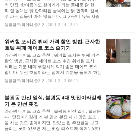
쌀국수의 맛은 역시 쵝오였고, 이 날의 놀라운 발견
리 맛집, 한여름에도 찾아가게 되는 동대문 닭 한마
은 파인애플 볶음밥이었습니다. 처음에 보고는 파인
리 집 동대문 닭 한마리집 골목에는 닭 한마리 칼국
애플을 파서 산처럼 밥을 준 줄 알고 양이 엄청나다
수 파는 집들이 아주 많습니다. 그 가운데 유독 사람
며 기뻐했습니다. 그러나 파인애플을 절반으로 쪼갠
들이 바글바글한 원조 닭 한마리집이 진옥화 할매 원
..
생활탐구/먹거리 즐기기
2014. 2. 14. 12:30
조 닭 한마리 집이에요. 지금은 건물을 새로 지어 근
사하고 깔끔한데, 한여름에 가면 거대한 에어콘을 씽
씽 돌려도 부글부글 끓여대는 닭 한마리 열기 때문에
워커힐 포시즌 뷔페 가격 할인 방법, 근사한
무척 더워요. 매콤하고 중독성있는 닭한마리 소스 찍
호텔 뷔페 데이트 코스 즐기기
어 먹노라면 땀 쭈욱 빼게 될 것을 알면서도 한 여름
라라윈 데이트 코스 추천 : 워커힐 포시즌 뷔페 가격
에도 찾아가게 됩니다. 겨울의 쌀쌀한 날에는 말할
할인 방법, 근사한 데이트 코스 추천 워커힐 포시즌
것도 없고요. ^^ 곳곳에 닭 한마리 칼국수집들이 있
뷔페는 기분 내며 푸짐하게 먹기 좋은 데이트 코스
는데, 처음 나오는 모양을 보면 다소 당황스럽습니
입니다. 우선 호텔이라는 점에서 기분을 들뜨게 하는
다. 대부분 찌그러진 양은 냄비에 멀겋고 기름 둥둥..
점이 있고, 음식도 아주 훌륭합니다. 호텔 뷔페이다
생활탐구/먹거리 즐기기
2014. 2. 12. 06:00
보니, 가격이 부담스럽다는 점을 빼면 훌륭한 데이트
코스 중 하나 입니다. 쉐라톤 워커힐 호텔 2층으로 올
라가니 포시즌 뷔페가 보였습니다. 그때 그 시절 워
불광동 만선 일식, 불광동 4대 맛집이라길래
커힐 뷔페의 사진이 붙어있습니다. 미리 예약을 하고
가 본 만선 횟집
갔는데, 자리로 안내를 해 줍니다. 물은 생수병을 하
라라윈 데이트 코스 추천 : 불광동 만선 일식, 불광동
나씩 가져다 줍니다. 푸릇푸릇 창밖을 보면서 기분
4대 맛집이라길래 가 본 만선 횟집 제가 맛집 포스팅
좋게 흡입을 시작했습니다. 워커힐 포시즌 뷔페에 회
을 하는 것도 좋아하지만, 맛있는 집 추천글을 보고
와 초밥들이 많아요. 즉석 스테이크도 가져다 먹고...
끌리는 곳이 있으면 저는 맛집 리스트에 적어두었다
테이블에 있는 코인을 넣고, 국수도 가..
가 다음에 그 근처에 가면 찾아가곤 합니다. 그 중에