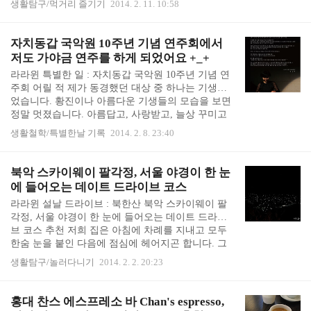
생활탐구/먹거리 즐기기
2014. 2. 11. 10:58
하나 눈에 띄는 것이 불광동 4대 맛집이라는 불광동
만선 일식이었어요. 제가 은평구에서 수 십년을 살았
는데, 어떻게 저는 모르는 불광동 4대 맛집이 있는지
자치동갑 국악원 10주년 기념 연주회에서
의아해서 갸우뚱하면서도... 몇몇 사람이 불광동 4대
저도 가야금 연주를 하게 되었어요 +_+
맛집이라며 불광동 만선 일식을 이야기하는 이유가
라라윈 특별한 일 : 자치동갑 국악원 10주년 기념 연
무엇인지 궁금했습니다. 그러다 며칠간 아파서 정말
주회 어릴 적 제가 동경했던 대상 중 하나는 기생이
입맛이 하나도 없는 날, 입맛이 다시 돌아오게 할 정
었습니다. 황진이나 아름다운 기생들의 모습을 보면
말로 맛있는 무엇인가가 먹고 싶어졌습니다. 그 때
정말 멋졌습니다. 아름답고, 사랑받고, 늘상 꾸미고
문득 떠오른 것이 불광동 4대 맛집 중 한..
놀고, 그림도 잘 그리고, 시도 잘 쓰고, 가야금도 잘
생활철학/특별한날 기록
2014. 2. 8. 23:40
뜯고... 그야말로 아름다운 종합 예술인 같아 보였습
니다. 기생에 관한 책들과 고전 자료를 찾다보니, 실
제로 우리나라 기생은 일본 게이샤와 달랐다고 합니
북악 스카이웨이 팔각정, 서울 야경이 한 눈
다. 일부 창기(몸을 파는 기생)은 따로 있었는데, 일
에 들어오는 데이트 드라이브 코스
제 시대 이후 모든 기생은 다 몸을 파는 여자였던 것
라라윈 설날 드라이브 : 북한산 북악 스카이웨이 팔
처럼 변질되었다고 합니다... 아무튼 저는 아름다운
각정, 서울 야경이 한 눈에 들어오는 데이트 드라이
종합 예술인이 가야금을 타는 모습에 대한 로망이 엄
브 코스 추천 저희 집은 아침에 차례를 지내고 모두
청나게 컸습니다. 그러나 안타깝게도 저는 음치에 박
한숨 눈을 붙인 다음에 점심에 헤어지곤 합니다. 그
치입니다. 피아노도 제대로 못 치고 포기했..
래야 외가집에 가서도 수금 세배를 할 수 있으니까
생활탐구/놀러다니기
2014. 2. 2. 20:23
요. 저도 어릴 적에는 외가댁 가는 것을 몹시 좋아했
었는데... 외할머니가 아프시고, 돌아가시고 난 뒤에
는 갈 곳이 없어졌습니다. 사촌동생들도 저와 비슷하
홍대 찬스 에스프레소 바 Chan's espresso,
게 (자기네) 외가댁에 가자고 보챘었는데, 이제는 커