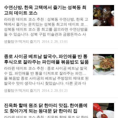
쉽 초콜릿 딜에서 사 둔 크라제 버거 상품권을 들고,
새로 생긴 크라제 버거 은평점에 다녀왔습니다. 지프
수연산방, 한옥 고택에서 즐기는 성북동 최
로2 카메라가 무척 좋아졌다고 하길래, 크라제 버거
고의 데이트 코스
데이트 코스는 G 프로2 카메라로 찍어 보았습니다.
라라윈 데이트 코스 추천 : 성북동 수연산방, 한옥 고
사진이 잘 나왔건 아니건 보정은 하지 않았습니다.
택에서 즐기는 운치있는 성북동 최고의 데이트 코스
그냥 사이즈만 줄이고, "서른살의 철학자, 여자 라라
성북동 데이트 코스 중 최고를 꼽으라면 수연산방을
윈" 워터마크만 넣어서 올렸습니다. 마침 응답하라 1
들 수 있습니다. 성북 구립 미술관과 금왕돈까스 사
998 마티즈 세트가 있길래 주문을 했습니다. 마..
이 골목 안에 있는 고택이에요. 크지 않은 기와집의
생활탐구/먹거리 즐기기
2014. 2. 26. 15:01
작은 방에서 차 한잔을 마시면 번잡한 서울 한복판에
서 타임머신이라도 탄 듯한 기분이 들며 없던 여유가
절로 솟아납니다. 괜시리 기분이 좋아지는 곳이에요.
종로 사이공 베트남 쌀국수, 파인애플 반 통
수연산방은 상허 이태준 선생님의 가옥을 손녀딸이
후식으로 잘라주는 파인애플 볶음밥도 일품
전통 찻집으로 만든 곳이라고 합니다. 상허 이태준
라라윈 데이트 코스 추천 : 종로 사이공 베트남 쌀국
선생님이 누구신지 수연산방 앞에 빼곡히 적혀 있는
수 집, 파인애플 반 통을 디저트로 잘라주는 파인애
데, 저는 이 분이 누구신지 잘 몰랐습니다. (한국 근
플 볶음밥 종로 사이공의 베트남 주방장의 제대로 된
현대문학에 무지한 1인 ㅜㅜ) 애써 변명을 하자면, 상
쌀국수 맛이 생각나 다시 찾았습니다. 다른 곳과 다
허 이태준 선생님은 월북을 하셔서 월북작가에 대
른 진하고 깊은 국물 맛이 자꾸 생각이 났습니다. 고
해..
생활탐구/먹거리 즐기기
2014. 2. 20. 01:21
민할 필요없는 쌀국수 집 베스트 메뉴 생안심 쌀국수
를 주문하고, 지난 번에 먹어보지 못한 파인애플 볶
음밥과 게살 볶음 국수를 주문했습니다. 양파절임,
진옥화 할매 원조 닭 한마리 맛집, 한여름에
숙주, 김치, 단무지, 레몬, 청양고추가 나옵니다. 모두
도 찾아가게 되는 동대문 닭 한마리 집
신선하고 상태가 좋습니다. 종로 사이공의 생 안심
라라윈 데이트 코스 추천 : 진옥화 할매 원조 닭 한마