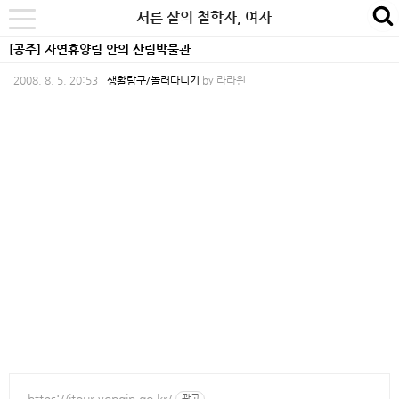
본
내
카
서른 살의 철학자, 여자
se
toggle
문
비
테
navigation
[공주] 자연휴양림 안의 산림박물관
바
게
고
2008. 8. 5. 20:53
생활탐구/놀러다니기
by
라라윈
로
이
리
가
션
바
기
바
로
로
가
가
기
기
https://itour.yongin.go.kr/
광고