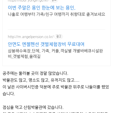
이번 주말은 용인 한눈에 보는 용인,
나홀로 여행부터 가족/친구 여행까지 취향대로 즐겨보세요
http://m.angelpension.co.kr/
광고
안면도 엔젤펜션 갯벌체험장비 무료대여
삼봉해수욕장,단체, 가족, 커플,객실별 개별바베큐시설완
비,갯벌체험,올레길
공주에는 둘러볼 곳이 정말 많았습니다.
박물관도 많고, 명소도 많고, 유적지도 많고....
이 날은 사이버시민증 덕분에 주로 박물관 위주로 나들이를 했었
습니다.
점심을 먹고 산림박물관에 갔습니다.