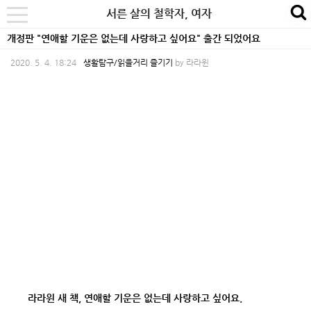
본
내
카
서른 살의 철학자, 여자
se
toggle
문
비
테
navigation
개정판 "연애할 기운은 없는데 사랑하고 싶어요" 출간 되었어요
바
게
고
2020. 5. 4. 18:24
생활탐구/읽을거리 즐기기
by
라라윈
로
이
리
가
션
바
기
바
로
로
가
가
기
기
라라윈 새 책, 연애할 기운은 없는데 사랑하고 싶어요.