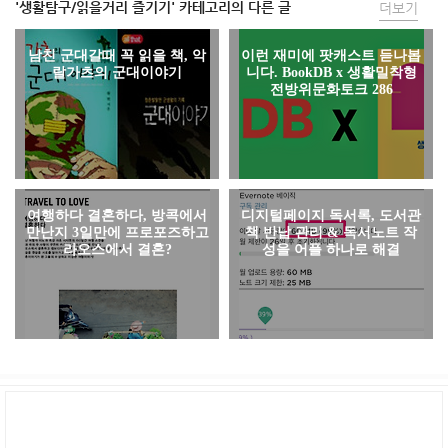
'생활탐구/읽을거리 즐기기' 카테고리의 다른 글
더보기
남친 군대갈때 꼭 읽을 책, 악
이런 재미에 팟캐스트 듣나봅
랄가츠의 군대이야기
니다. BookDB x 생활밀착형
전방위문화토크 286
여행하다 결혼하다, 방콕에서
디지털페이지 독서록, 도서관
만난지 3일만에 프로포즈하고
책 반납 관리 & 독서노트 작
라오스에서 결혼?
성을 어플 하나로 해결