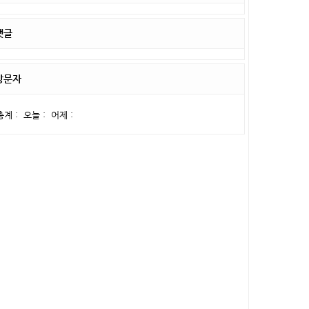
댓글
방문자
총계 :
오늘 :
어제 :