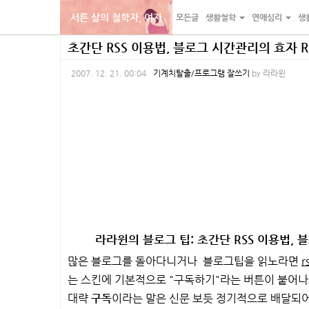
서른 살의 철학자, 여자
모든글
생활철학
연애심리
생
본
내
카
초간단 RSS 이용법, 블로그 시간관리의 효자 R
문
비
테
2007. 12. 21. 00:04
기계치탈출/프로그램 잘쓰기
by
라라윈
바
게
고
로
이
리
가
션
바
기
바
로
로
가
가
기
기
라라윈의 블로그 팁: 초간단 RSS 이용법,
많은 블로그를 돌아다니거나 블로그팁을 읽노라면
r
는 스킨에 기본적으로 "구독하기"라는 버튼이 붙어나
대략
구독
이라는 말은 신문 보듯 정기적으로 배달되어