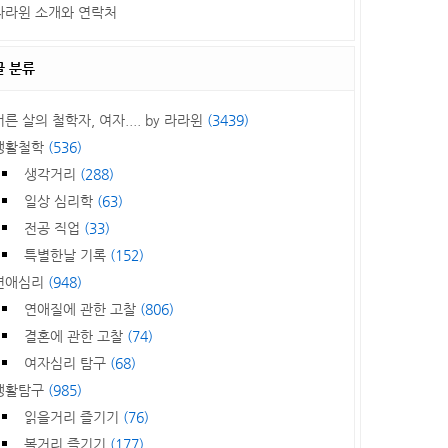
라라윈 소개와 연락처
글 분류
서른 살의 철학자, 여자.... by 라라윈
(3439)
생활철학
(536)
생각거리
(288)
일상 심리학
(63)
전공 직업
(33)
특별한날 기록
(152)
연애심리
(948)
연애질에 관한 고찰
(806)
결혼에 관한 고찰
(74)
여자심리 탐구
(68)
생활탐구
(985)
읽을거리 즐기기
(76)
볼거리 즐기기
(177)