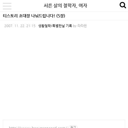
본
내
카
서른 살의 철학자, 여자
se
toggle
문
비
테
navigation
티스토리 초대장 나눠드립니다! (5장)
바
게
고
2007. 11. 22. 21:15
생활철학/특별한날 기록
by
라라윈
로
이
리
가
션
바
기
바
로
로
가
가
기
기
http://www.barunsoncard.com/
광고