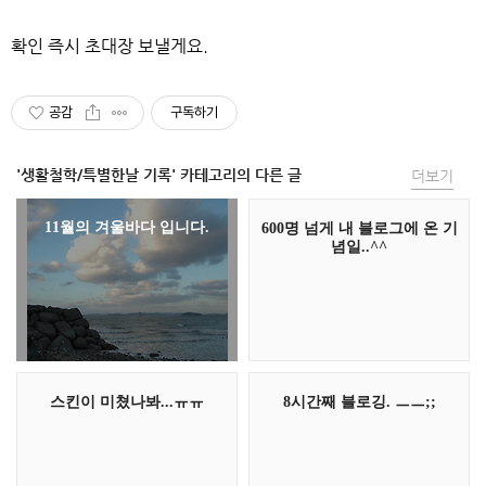
확인 즉시 초대장 보낼게요.
공감
구독하기
'생활철학/특별한날 기록' 카테고리의 다른 글
더보기
11월의 겨울바다 입니다.
600명 넘게 내 블로그에 온 기
념일..^^
스킨이 미쳤나봐...ㅠㅠ
8시간째 블로깅. ㅡㅡ;;