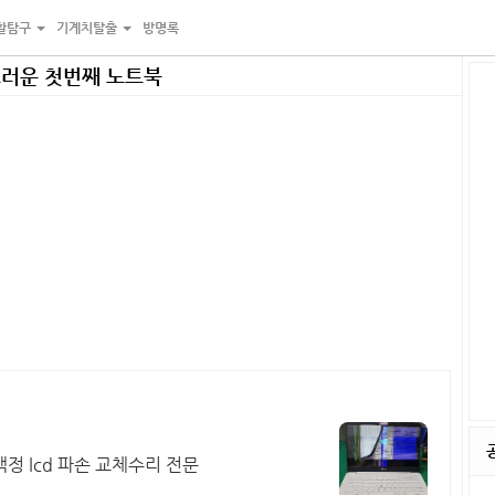
활탐구
기계치탈출
방명록
랑스러운 첫번째 노트북
정 lcd 파손 교체수리 전문