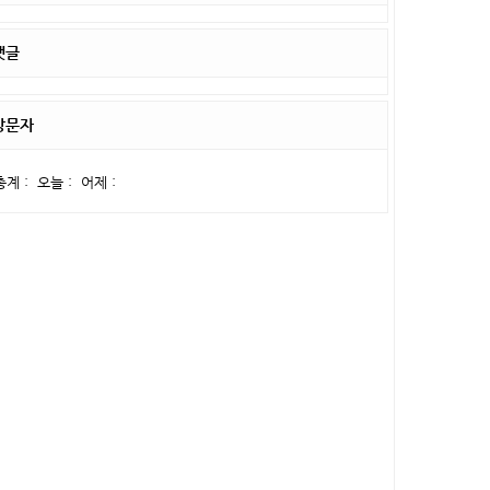
댓글
방문자
총계 :
오늘 :
어제 :