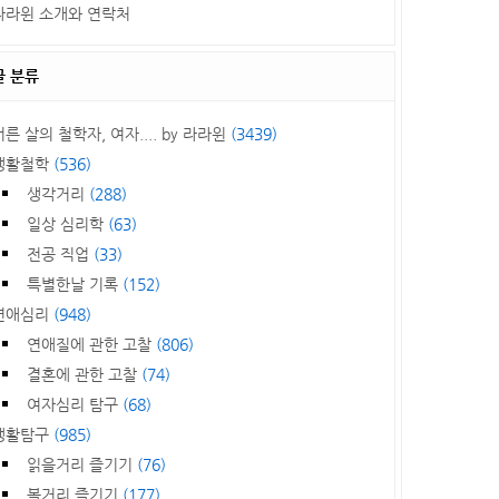
라라윈 소개와 연락처
글 분류
서른 살의 철학자, 여자.... by 라라윈
(3439)
생활철학
(536)
생각거리
(288)
일상 심리학
(63)
전공 직업
(33)
특별한날 기록
(152)
연애심리
(948)
연애질에 관한 고찰
(806)
결혼에 관한 고찰
(74)
여자심리 탐구
(68)
생활탐구
(985)
읽을거리 즐기기
(76)
볼거리 즐기기
(177)