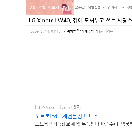
서른 살의 철학자, 여자
모든글
생활철학
연애심리
생
본
내
카
LG X note LW40, 집에 모셔두고 쓰는 사
문
비
테
2009. 2. 14. 01:45
기계치탈출/기계 잘쓰기
by
라라윈
바
게
고
로
이
리
가
션
바
기
바
로
로
가
가
기
기
http://notelcd.com
광고
노트북lcd교체전문점 메티스
노트북액정 lcd 교체 및 부품판매 파손수리, 맥북액