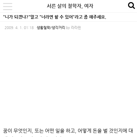
본
내
카
서른 살의 철학자, 여자
se
toggle
문
비
테
navigation
"니가 되겠냐?"말고 "너라면 할 수 있어"라고 좀 해주세요.
바
게
고
2009. 4. 1. 01:18
생활철학/생각거리
by
라라윈
로
이
리
가
션
바
기
바
로
로
가
가
기
기
꿈이 무엇인지, 또는 어떤 일을 하고, 어떻게 돈을 벌 것인지에 대