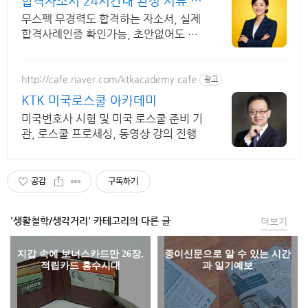
합격자소서 24시간내 완성 서류 합
격의 비밀
무스펙 무경력도 합격하는 자소서, 실제
합격사례인증 확인가능, 초안없어도 가
능
http://cafe.naver.com/ktkacademy.cafe
광고
KTK 미국로스쿨 아카데미
미국변호사 시험 및 미국 로스쿨 준비 기
관, 로스쿨 프로세싱, 동영상 강의 진행
공감
구독하기
'생활철학/생각거리' 카테고리의 다른 글
더보기
지갑 속에 보너스카드만 26장,
종이신문으로 알 수 있는 시간
적립카드 홍수시대
과 일기예보