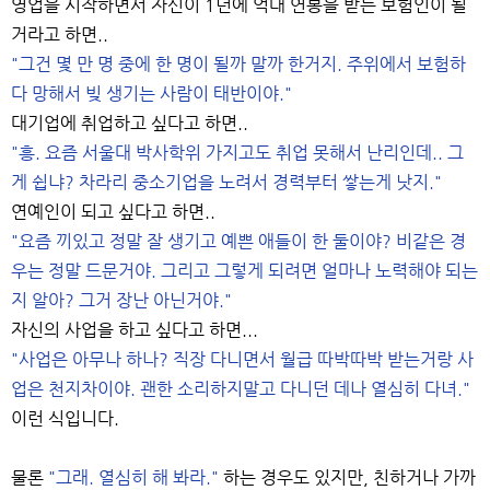
영업을 시작하면서 자신이 1년에 억대 연봉을 받는 보험인이 될
거라고 하면..
"그건 몇 만 명 중에 한 명이 될까 말까 한거지. 주위에서 보험하
다 망해서 빚 생기는 사람이 태반이야."
대기업에 취업하고 싶다고 하면..
"흥. 요즘 서울대 박사학위 가지고도 취업 못해서 난리인데.. 그
게 쉽냐? 차라리 중소기업을 노려서 경력부터 쌓는게 낫지."
연예인이 되고 싶다고 하면..
"요즘 끼있고 정말 잘 생기고 예쁜 애들이 한 둘이야? 비같은 경
우는 정말 드문거야. 그리고 그렇게 되려면 얼마나 노력해야 되는
지 알아? 그거 장난 아닌거야."
자신의 사업을 하고 싶다고 하면...
"사업은 아무나 하나? 직장 다니면서 월급 따박따박 받는거랑 사
업은 천지차이야. 괜한 소리하지말고 다니던 데나 열심히 다녀."
이런 식입니다.
물론
"그래. 열심히 해 봐라."
하는 경우도 있지만, 친하거나 가까