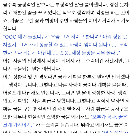
울수록 긍정적인 말보다는 부정적인 말을 쏟아냅니다. 정신 못차
리고 허황된 꿈을 꾸고 있다는 식으로 생각하며 걱정을 하는 것이
죠. 가끔은 그런 꿈과 희망이 주변 사람들의 이야기거리가 되기도
합니다.
"OOO 얘기 들었냐? 걔 요즘 그거 하려고 한다며? 아직 정신 못
차렸지. 그거 해서 성공할 수 있는 사람이 몇이나 된다고.... 노력
한다고 다 되는게 아닌데..... 쯧쯧..세상 물정을 너무 몰라.."
아는 사람의 입장에서 걱정이 되어서 하는 소리이긴 하겠지만, 그
다지 도움되는 말은 아닙니다.
이런 상황을 몇 번 겪노라면 꿈과 계획을 함부로 말하면 안되겠다
는 생각이 듭니다. 그렇다고 다른 사람이 꿈이나 계획을 물을 때,
어설프게 대답해도 안됩니다. 그러면 앞 날이 깜깜한 사람, 생각
없고 계획없는 사람 취급을 당합니다. 그렇다고 솔직히 말하면 허
황된 꿈을 꾸는 현실적인 감각이 떨어지는 사람 취급을 당하구요.
또한 너무나 현실적인 소박한 꿈을 얘기해도
"포부가 작다, 꿈은
크게 가져야지."
하는 소리를 듣습니다. 뭐라고 얘기해도 좋은 이
야기는 못 듣는 경우가 많습니다. 그러니 적당하게
"이런 쪽을 해