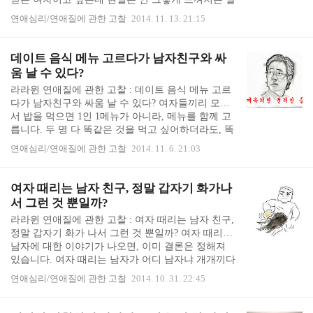
잘 알아요? 친하지 않은 사이인 경우 잘 모르면서..
이 많았거든요. 그래서 사랑받는 여자 친구들을 보
연애심리/연애질에 관한 고찰
2014. 11. 13. 21:15
면, 비법을 물어보곤 했습니다. 불쌍한 저를 위해 친
구들이 아낌없이 노하우를 전수해 주곤 했습니다.
(그 덕분에 블로그에 쓸 거리가 참 많은...^^) 친구들
데이트 음식 메뉴 고르다가 남자친구와 싸
이 알려준 사랑받는 여자가 되는 비법 중의 하나는
움 날 수 있다?
"나의 미소 한 번에도 가치가 있다고 생각하라"는 것
라라윈 연애질에 관한 고찰 : 데이트 음식 메뉴 고르
이었습니다. '내가 이렇게 웃어주잖아. 누가 지를 보
다가 남자친구와 싸움 날 수 있다? 여자들끼리 모여
면서 나처럼 미소지어 주겠어? 이런 여친이 있는 것
서 밥을 먹으면 1인 1메뉴가 아니라, 메뉴를 함께 고
을 감사해야지' 라고 생각할 정도로 당당한 마음을
릅니다. 두 명 다 똑같은 것을 먹고 싶어하더라도, 똑
가지라는 것이었습니다. 확실히 사랑받는 여자, 사..
같은 것 2개를 시키지 않습니다. 파스타집이라면 피
연애심리/연애질에 관한 고찰
2014. 11. 6. 21:03
자, 파스타, 샐러드를 골라서 시키고, 베트남 음식점
이라면 쌀국수, 볶음밥, 볶음면 등을 골라서 시키곤
합니다. 이렇게 메뉴를 같이 고르다 보면, 모든 이가
여자 때리는 남자 친구, 정말 갑자기 화가나
만족하는 경우는 드뭅니다... 보통 누군가 한 명이 주
서 그런 것 뿐일까?
도적으로 고릅니다. 물론 메뉴를 고른 사람은 모두
라라윈 연애질에 관한 고찰 : 여자 때리는 남자 친구,
함께 골랐다고 믿습니다. "음, 우리 뭐 먹을까? 파스
정말 갑자기 화가 나서 그런 것 뿐일까? 여자 때리는
타 하나 피자 하나 시키는게 좋겠지? 나 샐러드도 먹
남자에 대한 이야기가 나오면, 이미 결론은 정해져
고 싶은데.." "그래. 그러자." "그럼 파스타는 네가 골
있습니다. 여자 때리는 남자가 어디 남자냐 개개끼다
라. 피자는 내가 고를께."..
라는 것 입니다. 매우 드물게 '폭력에 남녀를 가리는
연애심리/연애질에 관한 고찰
2014. 10. 31. 22:45
것이 마음에 들지 않는다'거나, '여자라고 해도 맞을
짓을 하면 맞는 것이다' 라는 생각을 가진 분들이 계
시긴 했습니다. 그러나 대세는 여자 때리는 남자는