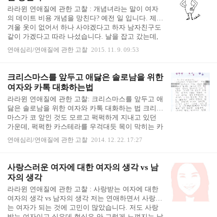
여자 직원을 좋아해서, 꼭 그 곳은 제가 들어가고, 갈
라라윈 연애질에 관한 고찰 : 개념녀라는 말이 여자
때마다 농담도 건네고 그러는데, 제가 좋아하는 것을
의 데이트 비용 개념을 망친다? 예전 일 입니다. 제가
알까요? 농담처럼 밥 한 번 먹자고 했더니 웃기만 하
겨울 옷이 없어서 하나 사야겠다고 하자 남자친구도
고 대답을 안 합니다. 아아아...사연을 읽다가.... 안타
같이 가겠다고 따라 나섰습니다. 날을 잡고 갔는데,
까움에 몸부림을 쳤습니다. ㅠㅠ ..
벌써 겨울이 끝나고 봄 시즌 옷들이 나와 있어 제가
연애심리/연애질에 관한 고찰
2015. 11. 9. 09:53
원하는 두툼하고 따뜻하고 편해 보이는 옷은 없었습
니다. 딱히 마음에 드는 것이 없으니, 밥이나 먹고 가
자고 했더니, 남자친구가 말하길 "어, 정말? 돈 굳었
크리스마스를 앞두고 애닳은 솔로남을 위한
다 ㅋㅋㅋ 근데 정말로 안 살거야? 겨울옷 사주려고
여자와 카톡 대화하는법
했는데, 다시 둘러봐." 라며 제 옷을 남자친구가 계산
라라윈 연애질에 관한 고찰: 크리스마스를 앞두고 애
하려고 했다고 합니다. 옷은 제가 필요한건데 왜...?
닳은 솔로남을 위한 여자와 카톡 대화하는 법 크리스
제가 필요한 물건을 사러 간 상황 뿐 아니라, 같이 데
마스가 코 앞인 것도 모르고 퍽퍽하게 지내고 있던
이트하는 상황에서는 더욱 당연한 듯 했습니다. 제가
가운데, 퍽퍽한 카스테라를 우걱대듯 목이 막히는 카
먼저 사겠다는 의사표시를 하지 ..
톡 내용들을 보게 되었습니다. 지인들이 크리스마스
연애심리/연애질에 관한 고찰
2014. 12. 22. 17:27
를 앞두고 애닳은 솔로남의 카톡 캡쳐를 토스해 준
것이었습니다. 솔로남의 카톡을 보고 있자니, 제 목
이 매였습니다. 어쩜 그렇게 여자에게 보냈을 때 씹
사랑스러운 여자에 대한 여자의 생각 vs 남
힐만한 내용들로 가득 차 있는지... ㅠㅠ 여자와 카톡
자의 생각
할때 흔한 실수, 추측성 독백 "주말인데 즐겁게 보냈
라라윈 연애질에 관한 고찰 : 사랑받는 여자에 대한
으려나 ^^" "지금쯤 자고 있으려나" 이런 카톡을 받
여자의 생각 vs 남자의 생각 저는 연애하면서 사랑받
으면 묘하게 짜증스럽습니다. 아주 짧은 한 마디인데
는 여자가 되는 것에 고민이 많았습니다. 저도 사랑
도 거슬리는 요인들로 그득한 말이지요. 1. 나에 대해
받는 여자이고 싶은데 현실은 안 그렇게 느껴지는 날