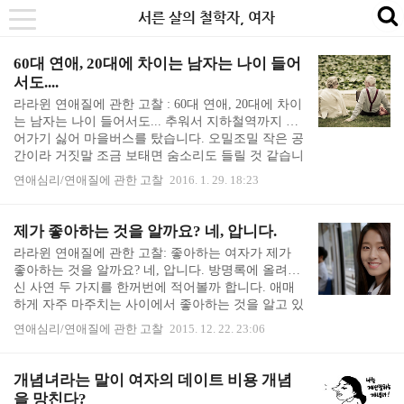
본
내
카
서른 살의 철학자, 여자
se
toggle
문
비
테
navigation
바
게
고
60대 연애, 20대에 차이는 남자는 나이 들어
서도....
로
이
리
라라윈 연애질에 관한 고찰 : 60대 연애, 20대에 차이
가
션
바
는 남자는 나이 들어서도... 추워서 지하철역까지 걸
기
바
로
어가기 싫어 마을버스를 탔습니다. 오밀조밀 작은 공
로
가
간이라 거짓말 조금 보태면 숨소리도 들릴 것 같습니
다. 그 가운데 60대 아저씨 한 분이 60대 아주머니에
가
기
연애심리/연애질에 관한 고찰
2016. 1. 29. 18:23
게 열심히 작업을 걸고 계셨습니다. 남: "어디가세
기
요?" 여: "목욕탕 가는데요." 남 "이야, 여기 탕이 물
이 좋은가보죠?" 여 "네. 괜찮아요." 남 "나도 한 번
제가 좋아하는 것을 알까요? 네, 압니다.
가봐야겠네." 여 "그러세요" 남 "탕이 많아요?" 여
라라윈 연애질에 관한 고찰: 좋아하는 여자가 제가
"네. 여러 개 있어요" 남 "근데 댁이 어디시길래 버스
좋아하는 것을 알까요? 네, 압니다. 방명록에 올려주
까지 타고 목욕탕에 오세요?" 여 "응암동이요" 여기
신 사연 두 가지를 한꺼번에 적어볼까 합니다. 애매
까지는 수월해 보였습니다. 어느새 60대 아주머니의
하게 자주 마주치는 사이에서 좋아하는 것을 알고 있
집 위치까지 알아내셨으니까요. 그러나... 이게 끝이
는가 하는 문제입니다. 사연 #1 데스크 여직원 회사
었습니다. 남..
연애심리/연애질에 관한 고찰
2015. 12. 22. 23:06
데스크에서 일하는 여직원을 좋아해서 점심 먹고 들
어오는 길에 커피도 몇 번 사다주고, 인사도 하는데
요. 제가 좋아하는 것을 알까요? 제 명함을 주었는데
개념녀라는 말이 여자의 데이트 비용 개념
연락이 오지 않습니다. 사연 #2 거래처 여자 거래처
을 망친다?