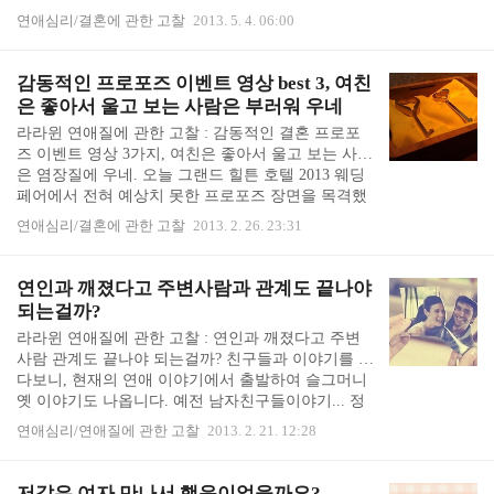
이 가까운 지인이 이혼을 하는 상황을 지켜보니 결혼
미쳤을 것이라는 것에 의견이 모아지는 것 같습니다.
연애심리/결혼에 관한 고찰
2013. 5. 4. 06:00
에 대한 생각이 많이 들었습니다. 제가 늘 궁금한 것
만..
이 어떤 사람은 결혼을 해서 더 행복하고, 잘 되었다
말을 하는데, 어떤 사람들은 결혼을 해서 인생이 망
감동적인 프로포즈 이벤트 영상 best 3, 여친
가졌다 하고 불행하다고 하는 차이가 어디서 비롯되
은 좋아서 울고 보는 사람은 부러워 우네
는가 하는 점 입니다. 결혼의 시작부터가 돈이 많고
라라윈 연애질에 관한 고찰 : 감동적인 결혼 프로포
적기 때문에, 성격 차이가 원래 있어서, 결혼하고 나
즈 이벤트 영상 3가지, 여친은 좋아서 울고 보는 사람
서 갑자기 안 좋은 일들이 닥쳐서.. 등등 원인은 한 두
은 염장질에 우네. 오늘 그랜드 힐튼 호텔 2013 웨딩
가지가 아닐 것 입니다. 그 중에서 가장 트러블이 많
페어에서 전혀 예상치 못한 프로포즈 장면을 목격했
이 생기는 것 중의 하나가, 내가 모자란 것..
습니다. 그저 드레스와 예식장, 꽃장식 구경갔을 뿐,
연애심리/결혼에 관한 고찰
2013. 2. 26. 23:31
이런 염장질을 눈 앞에서 보게 될거라는 생각은 꿈에
도 하지 못했기 때문에, 갑작스런 염장질에 속이 몹
시 쓰립니다. ㅠ_ㅠ 여자친구는 감동적인 프로포즈
연인과 깨졌다고 주변사람과 관계도 끝나야
이벤트에 감동해서 펑펑 울고, 보는 관객은 부럽고
되는걸까?
속쓰려서 울고... 차라리 인터넷에서 볼 때는 충격이
라라윈 연애질에 관한 고찰 : 연인과 깨졌다고 주변
좀 덜했는데, 갑작스럽게 공개 프로포즈의 목격자가
사람 관계도 끝나야 되는걸까? 친구들과 이야기를 하
되고 보니 염장질의 충격이 쉬이 가시지 않네요.. 이
다보니, 현재의 연애 이야기에서 출발하여 슬그머니
아픔도 나누면 반이 될까요... 그동안 모아놓았던 감
옛 이야기도 나옵니다. 예전 남자친구들이야기... 정
동적인 프로포즈 이벤트 자료 방출합니다. ..
말 여자친구들끼리 모이지 않으면 못 할 이야기죠...
연애심리/연애질에 관한 고찰
2013. 2. 21. 12:28
또 본인이 말을 꺼내지 않으면 하기 힘든 이야기이기
도 합니다. 지뢰밭 같은 금기어 가끔 말하다가 친구
의 헤어진 남자친구와 관련된 단어라도 말할 때는 화
저같은 여자 만나서 행운이었을까요?