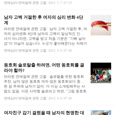
이기도 했어요... ㅠㅠ 제가 꿈꾸는 결혼생활과는 상
혼해서 어떨지 모르면서부터 결혼하면 사랑같은 것
연애심리/연애질에 관한 고찰
2012. 5. 7. 07:23
당히 다른 실체를 보여준 이들이 있어서 그랬습니
은..
다... ㅜㅜ 남편 귀차니즘 우선 제일 놀랐던 것은 어린
이날이라고 남편이 같이 있어서 귀찮아 죽는 줄 알았
남자 고백 거절한 후 여자의 심리 변화 4단
다는 후기였습니다. ㄷㄷㄷ "결혼해서 제일 좋은 것
계
이 뭐야?" 라고 물었을 때, 8년 연애했던 친구의 답은
라라윈 연애질에 관한 고찰 : 남자 고백 거절한 후, 여
"이제 더 이상 집앞에서 헤어지지 않아도 되는 것."
자의 심리변화 4단계 남자의 고백이 일상적인 인기
"주말이면 더 오래 같이 있을 수 있는 것" 이라길래,
녀가 아니라면, 고백을 받고 처음 기분은 "기뻐 날아
결혼하면 질리도록 달라붙어 있을 수 있겠거니 했는
감"이 아닐까 싶습니다. 누군가 좋아해준다는 자체가
데... 벌써 질린걸까요.... 약간의..
몹시도 행복하고 신이납니다. 그리고 그 마음을 어떻
연애심리/연애질에 관한 고찰
2012. 4. 9. 07:30
게 받아들이고, 어떻게 거절해야 할지가 고민입니다.
어찌되었건간에 고민의 시간을 거쳐 우선은 미온적
거절을 했다면, 처음에는 몹시 배부릅니다. 1단계 :
동호회 솔로탈출 하려면, 어떤 동호회를 골
배부른 여자의 심리 뷔페나 맛난 코스요리 먹을 때
라야 할까?
면, 배가 너무 불러서... 또는 살찔까봐.. 등등의 이유
라라윈 연애질에 관한 고찰 : 솔로탈출 위한 동호회
로 남겨두고 돌아와서는 계속 생각나는 요리들이 있
추천, 남자 많은 동호회 여자 많은 동호회보다 중요
습니다. 아쉬워서 또 생각이 나기도 하고, 그 때의 배
한 점 주위에 남자가 없어. 더 이상 소개팅해주는 사
부르고 기분좋은 느낌이 떠올라 되새김질 하기도 합
람도 없음. 이런 사막형 솔로라고 하면, "그럼 동호회
니다. 남자 그림자도 안 보일때는 '나는 남자..
나 카페 같은거라도 가입해. 남자 많은 곳으로." 라며
연애심리/연애질에 관한 고찰
2012. 4. 8. 07:30
솔로탈출을 위한 동호회 가입이 적극 추천됩니다. 이
성 많은 동호회에 가입해서 솔로탈출 하는 방법은,
동호회 공통 관심사가 있으니, 이성 앞에만 가면 입
여자친구 감기 걸렸을 때 남자의 현명한 대