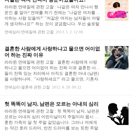
들짝 놀라 실수했나 싶습니다. 행여 무심코 내뱉은
라라윈 연애질에 관한 고찰 : 나같은 여자 만나서 행
말 때문에 친구가 헤어진 남자친구를 떠올리며 마음
운인 줄 알아? 연애를 하기 전에는 "나같은 여자를 좋
한 켠이 스산해 지는 것은 아닌지 눈치를 보게 됩니
아하는 사람 있을까?" "저같은 여자는 남자들이 어떻
다. 말하다가 친구의 헤어진 남자친구와 비슷한 스타
게 생각하나요?" 하는 것이 궁금합니다. 우선 솔로탈
일의 사람에 대한 이야기가 나왔을 때.. 직업 이야기
출을 해야되니까요. 그러면서 늘 새해계획 적듯이
를 하는데, 친구의 헤어진 남자친구 직업도 속해 있
연애심리/연애질에 관한 고찰
2013. 1. 2. 12:06
"남친 생기기만 하면 정말 잘해줄텐데!" 라고 결의를
을 ..
합니다, 그러나 화장실 들어갈 때와 나올 때처럼... 남
친이 딱 생기면 이야기가 달라집니다. "어디있다 지
결혼한 사람에게 사랑하냐고 물으면 어이없
금 나타났져요? 나타나줘서 고마워요! ♥ _ ♥ " 가 아
어 하는 진짜 이유
니라, "나같은 여자 만나서 행운인 줄 알아." 로 급변
라라윈 연애질에 관한 고찰 : 결혼한 사람에게 사랑
해요...;;;;; 나같은 여자 만나서 행운인 줄 알아... 남자
하냐고 물으면 어이없어 하는 진짜 이유 결혼한 사람
친구 바쁘다고 하면 연락 안하고 (이래놓고 전화했는
들이 잔뜩 있는 자리에서 아직도 결혼한 아내 (남편)
데 안 받으면 화냄), 술 먹는다고 잔소리 안하고 (같
을 사랑하냐며.. "사랑하세요?" 라고 물으면, 기혼자
이 놀때만 조용..
들은 "사~랑~~?" 이라며 기가 차다는 듯이 반문을 하
연애심리/결혼에 관한 고찰
2012. 8. 28. 09:22
며 클클클클 웃어버립니다. 기혼자들끼리 어이없다
는 듯이 클클거리며 웃을 때, 저같은 미혼녀들은 우
울해집니다... 그 웃음의 의미가 '사랑따위는 개나
헛 똑똑이 남자, 남편은 모르는 아내의 심리
줘.' 이런 소리처럼 들리기도 해서 그렇습니다. ㅠ_ㅠ
라라윈 연애질에 관한 고찰 : 헛 똑똑이 남자, 남편은
결혼해서 살다보면 그냥 사는거지 무슨 사랑이냐며,
모르는 아내의 심리 어린이날이자 주말이라 몹시 훈
철 없는 미혼녀라 사랑타령한다는 질타의 웃음처럼
훈한 가족의 달 첫 주말 같았습니다. 그러나 저에게
들리기도 합니다. 그렇다고 해서 태풍이 얼마나 거셀
는 약간 호러 드라마, 반전 드라마를 보는 듯한 주말
지 모르는 상태에서 태풍 때문에 덜덜덜 떨듯이, 결