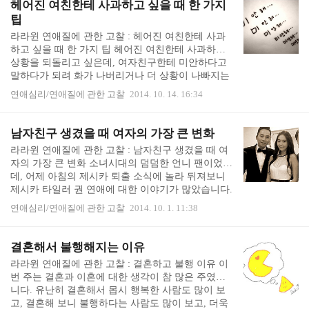
헤어진 여친한테 사과하고 싶을 때 한 가지
나쁜 놈 입니다. 그런데 어째서 현실에서는 여자 때
팁
리는 남자 친구 때문에 괴로워하는 여자가 나타날까
라라윈 연애질에 관한 고찰 : 헤어진 여친한테 사과
요? 떄리는 남자도 문제지만 맞는 여자도 문제가 있
하고 싶을 때 한 가지 팁 헤어진 여친한테 사과하고
는 것 아닌가 하는 생각을 했습니다. 그런데... 아는
상황을 되돌리고 싶은데, 여자친구한테 미안하다고
사람이 때리는 남자 친구 때문에 괴로워 하는 것을
말하다가 되려 화가 나버리거나 더 상황이 나빠지는
보니... 조금 이해가 되기도 했습니다..
경우도 심심찮게 일어납니다. 해야 할 말을 하지 않
연애심리/연애질에 관한 고찰
2014. 10. 14. 16:34
고, 하지 말아야 할 말을 하기 때문입니다. 해야 할 말
과 하지 말아야 할 말이라는 것이 참 어려운데, 얼마
전에 고객센터 상담원 덕분에 몹시 분노하면서 정리
남자친구 생겼을 때 여자의 가장 큰 변화
가 되었습니다. 사람을 화나게 만드는 대화의 기술
라라윈 연애질에 관한 고찰 : 남자친구 생겼을 때 여
한참 작업 중에 갑자기 인터넷이 끊겼습니다. 평일
자의 가장 큰 변화 소녀시대의 덤덤한 언니 팬이었는
오전에 아무런 통지도 없이 갑작스레 인터넷이 끊겨
데, 어제 아침의 제시카 퇴출 소식에 놀라 뒤져보니
서 작업하던 것이 다 날아가는 경우는 처음이었습니
제시카 타일러 권 연애에 대한 이야기가 많았습니다.
다. 즉각 인터넷 AS센터에 전화를 했습니다. 제가 기
네티즌 수사대의 조사로 보면, 타일러 권은 연예계에
대한 답변은 "설정을 다시 한 번 해 보시라. 이쪽에
연애심리/연애질에 관한 고찰
2014. 10. 1. 11:38
투자하는 투자회사 홍콩 지점 CEO로서 연예인들과
서..
어울리는 일이 많고 중국의 김태희라는 이야기를 들
었던 종흔동과 사귀기도 했고, 지드래곤, 이병헌 등
결혼해서 불행해지는 이유
과 친하게 지내는 연예계에 영향력있는 인물이라는
라라윈 연애질에 관한 고찰 : 결혼하고 불행 이유 이
이야기가 나왔습니다. 나이 차이로는 타일러 권은 80
번 주는 결혼과 이혼에 대한 생각이 참 많은 주였습
년생, 제시카는 89년생이라고 하네요. 여튼 제시카
니다. 유난히 결혼해서 몹시 행복한 사람도 많이 보
소녀시대 탈퇴 인지 소녀시대 퇴출인지 모를 이 상황
고, 결혼해 보니 불행하다는 사람도 많이 보고, 더욱
이 벌어진데 대해 타일러 권이 직간접적으로 영향을