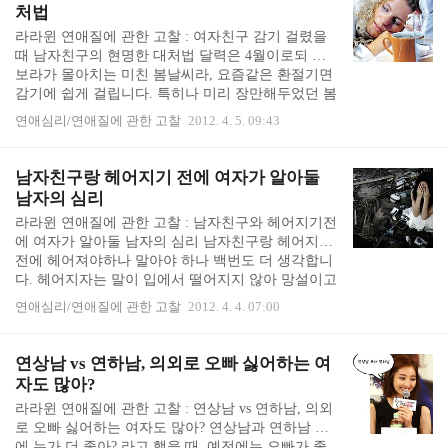
이 달라붙는 고질병을 해결해줄 공통화제도 있고, 따
처법
로 데이트 신청을 하지 않아도 정모나 번개에서 만날
라라윈 연애질에 관한 고찰 : 여자친구 감기 걸렸을
기회가 생기니 1석 2조라 희망적입니다. 동호회에 가
때 남자친구의 현명한 대처법 달력은 4월이로되 눈
입해서 솔로탈출 하려면, 어떤 동호회를 골라야 할까
보라가 몰아치는 미친 봄날씨라, 요즘같은 환절기면
요? 1. 이성 많은 동호회가 중요 "동호회라도 가입해
감기에 쉽게 걸립니다. 특히나 미리 장만해두었던 봄
봐." 이러면, 남자면서 또 자동차 동호..
맞이 꼬까옷을 입고 산들산들 집 밖에 나왔다가 감기
연애심리/연애질에 관한 고찰
2012. 4. 5. 09:43
걸린 여자친구가 속출하는 시기입니다. 여자친구 감
기 걸렸을 때, 어떻게든 챙겨주고 싶기도 하고, 걸핏
하면 아프다고 골골대는 여자친구를 챙기려면 귀찮
남자친구랑 헤어지기 전에 여자가 알아둘
기도 합니다. 그러나 평소에는 건강한 멘탈의 소유자
남자의 심리
였어도 아플때는 천하제일 어리광쟁이에 삐순이가
라라윈 연애질에 관한 고찰 : 남자친구와 헤어지기전
되기 십상이니 여자친구 감기 걸렸을 때 잘 대처하셔
에 여자가 알아둘 남자의 심리 남자친구랑 헤어지기
야 이후에 평안하실 수 있습니다.... ^^:;; 여자친구 감
전에 헤어져야하나 말아야 하나 백번도 더 생각합니
기 걸렸을 때, 죽 사들고 집 앞에 가면 감동할까? 여
다. 헤어지자는 말이 입에서 떨어지지 않아 망설이고
자친구 감기 걸렸을 때, 가장 먼저 생각나는 것은 "..
망설이며 타이밍을 엿보다가, 도저히 얼굴보고는 말
연애심리/연애질에 관한 고찰
2012. 4. 4. 07:00
못하겠으면 문자로 이별 통보를 하기도 합니다. "우
리는 여기까지인거 같아. 헤어지자." 헤어지자고 해
놓고도 이별 통보 문자 보내고 흐느껴 우는 것이 여
연상남 vs 연하남, 의외로 오빠 싫어하는 여
자이기도 합니다. 그리고 혼자 아픈 것 같아서 억울
자도 많아?
해요... 이 때만큼은 못된 마음에 남자친구는 더 많이
라라윈 연애질에 관한 고찰 : 연상남 vs 연하남, 의외
아팠으면 좋겠습니다. 헤어지기로 결심하기까지 너
로 오빠 싫어하는 여자도 많아? 연상남과 연하남 중
무너무 힘들고 아팠는데, 이렇게 상처 준 남자친구는
에 누가 더 좋아? 라고 했을 때, 예전에는 오빠가 좋