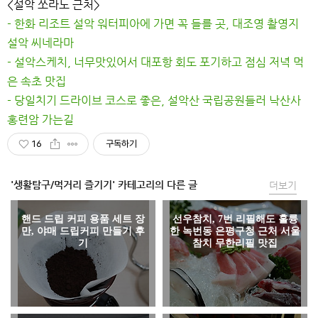
<설악 쏘라노 근처>
- 한화 리조트 설악 워터피아에 가면 꼭 들를 곳, 대조영 촬영지
설악 씨네라마
- 설악스케치, 너무맛있어서 대포항 회도 포기하고 점심 저녁 먹
은 속초 맛집
- 당일치기 드라이브 코스로 좋은, 설악산 국립공원들러 낙산사
홍련암 가는길
16
구독하기
'생활탐구/먹거리 즐기기' 카테고리의 다른 글
더보기
핸드 드립 커피 용품 세트 장
선우참치, 7번 리필해도 훌륭
만, 야매 드립커피 만들기 후
한 녹번동 은평구청 근처 서울
기
참치 무한리필 맛집