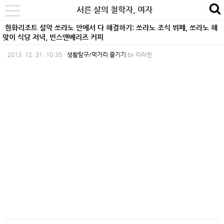
본
내
카
서른 살의 철학자, 여자
se
toggle
문
비
테
navigation
한화리조트 설악 쏘라노 안에서 다 해결하기: 쏘라노 조식 뷔페, 쏘라노 해
바
게
고
맞이 식당 저녁, 빈스앤베리즈 커피
로
이
리
2013. 12. 31. 10:35
생활탐구/먹거리 즐기기
by
라라윈
가
션
바
기
바
로
로
가
가
기
기