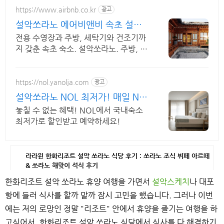
https://www.airbnb.co.kr
광고
설악쏘라노 에어비앤비 속초 설악
산과 바다
전용 수영장과 주방, 세탁기와 건조기까
지 갖춘 속초 숙소. 설악쏘라노. 주방, 수
영장, 자쿠지, 아기 침대. 필요한 모든 게
갖춰진 숙소를 예약하세요.
https://nol.yanolja.com
광고
설악쏘라노 NOL 최저가! 매일 NO
L DRAW 추첨!
놓칠 수 없는 혜택! NOL에서 국내숙소
최저가로 할인받고 예약하세요!
라라윈 한화리조트 설악 쏘라노 식당 후기 : 쏘라노 조식 뷔페 아르떼
& 쏘라노 해맞이 석식 후기
한화리조트 설악 쏘라노 휴양 여행을 가면서
설악스케치
나 대포
항에 들러 식사를 할까 말까 잠시 고민을 했습니다. 그러나 이번
에는 저의 로망인 정말 "리조트" 안에서 휴양을 즐기는 여행을 하
고싶어서, 한화리조트 설악 쏘라노 식당에서 식사를 다 해결하기