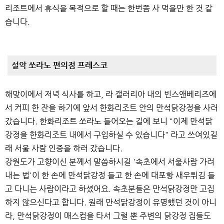
리조트에서 휴식을 목적으로 할 때는 한번쯤 사 먹을만 한 것 같
습니다.
설악 쏘라노 편의점 프레스코
해맞이에서 저녁 식사를 하고, 라 갤러리아 내의 빈스앤베리즈에
서 커피 한 잔을 하기에 앞서 한화리조트 안의 만석닭강정을 사러
갔습니다. 한화리조트 쏘라노 들어오는 길에 보니 "이제 만석닭
강정을 한화리조트 내에서 구입하실 수 있습니다" 라고 쓰여있길
래 서울 사람 인증을 하러 갔습니다.
강원도가 고향이신 분께서 말씀하시길 '속초에서 서울사람 가려
내는 법'이 한 손에 만석닭강정 들고 한 손에 대포항 새우튀김 들
고 다니는 사람이라고 하셨어요. 속초분들은 만석닭강정만 고집
하지 않으신다고 합니다. 원래 만석닭강정이 유명했던 것이 아니
라, 만석닭강정이 매스컴을 타서 그럴 뿐 주변의 닭강정 집들도