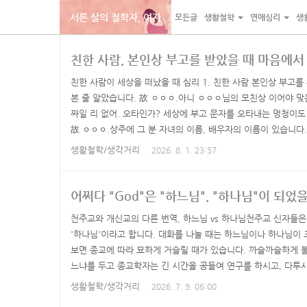
서른 살의 철학자, 여자
모든글
생활철학
연애심리
생
본
내
카
친한 사람, 본인상 부고를 받았을 때 마음에서
문
비
테
바
게
고
친한 사람이 세상을 떠났을 때 심리 1. 친한 사람 본인상 부고를
로
이
리
본 줄 알았습니다. 故 ㅇㅇㅇ.아니 ㅇㅇㅇ님의 모친상 이어야 맞는
짜일 리 없어. 오타인가? 세상에 부고 문자를 오타내는 멍청이도
가
션
바
故 ㅇㅇㅇ.상주에 그 분 자녀의 이름, 배우자의 이름이 있습니다.
기
바
로
도. 故 ㅇㅇㅇ.故 ㅇㅇㅇ.故 ㅇㅇㅇ.故 ㅇㅇㅇ.故 ㅇㅇㅇ. 맞구나
생활철학/생각거리
2026. 8. 1. 23:57
로
가
자서 난독증이 생겼나봐. 결국 함께 아는 분과 통화하며 울컥 
가
기
장례식장에 갈 때까지도 믿기지가 않았습니다. ..
기
어쩌다 "God"은 "하느님", "하나님"이 되었
천주교와 개신교의 다른 번역, 하느님 vs 하나님천주교 신자들은
'하나님'이라고 합니다. 대화를 나눌 때는 하느님이나 하나님이 
보면 종교에 따라 묘하게 거슬릴 때가 있습니다. 까슬까슬하게 
느냐를 두고 종교학자는 긴 시간을 공들여 연구를 하시고, 다투
다. 애초에 기독교(원래는 천주교 + 개신교 등의 성경을 읽는 
생활철학/생각거리
2026. 7. 9. 06:00
만큼 기독교=개신교가 된 것 같습니다)는 외국 선교사가 전파한 