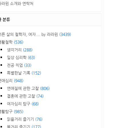
라라윈 소개와 연락처
글 분류
서른 살의 철학자, 여자.... by 라라윈
(3439)
생활철학
(536)
생각거리
(288)
일상 심리학
(63)
전공 직업
(33)
특별한날 기록
(152)
연애심리
(948)
연애질에 관한 고찰
(806)
결혼에 관한 고찰
(74)
여자심리 탐구
(68)
생활탐구
(985)
읽을거리 즐기기
(76)
볼거리 즐기기
(177)