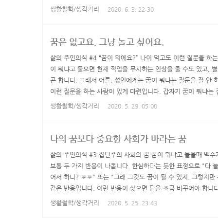
격검사 결과는 달랐습니다. 성격검사의 하나인 MBTI의 첫번째
생활철학/생각거리
2020. 6. 3. 22:30
를 밖으로 분출하는 사람이고, 내향적인 사람은 에너지를 안으로
자면 외향적인 사람은 집멀미가 있어서 집에 오래 있으면 머리가 
꿈은 없고요, 그냥 놀고 싶어요.
삶의 주인의식 #4 “꿈이 뭐에요?” 나이 먹고도 이런 질문을 하
이 뭐냐고 물으면 현재 직업을 무시하는 인상을 줄 수도 있고, 
곤 합니다. 그래서 어른, 성인에게는 꿈이 뭐냐는 질문을 잘 안
이런 질문을 하는 사람이 있게 마련입니다. 갑자기 꿈이 뭐냐는
“그냥 쉬고 싶어요.” “그냥 외국에서 한 두 달 살아보고 싶어요
생활철학/생각거리
2020. 5. 29. 05:00
기 쉽상이었고요. 대뜸 “그럴거면 박사는 뭣하러 했어?” 라는 
어서요.” 라거나 “좋아서요.” 라고 하면 2차 한심함 콤보 눈..
나의 꿈보다 중요한 사회가 바라는 꿈
삶의 주인의식 #3 집단주의 사회의 꿈 꿈이 뭐냐고 물을때 백
보통 두 가지 반응이 나옵니다. 한심하다는 듯한 표정으로 "다 놀고
어서 하니? ㅉㅉ" 또는 "그래 그것도 꿈이 될 수 있지. 그렇지만
같은 반응입니다. 이런 반응이 싫으면 답을 조금 바꾸어야 합니다
나, 여행하면서 글을 쓰는 여행작가가 꿈이라고요.어째서 백수는 
생활철학/생각거리
2020. 5. 25. 23:43
있을까요? 왜 여행하는 것은 안 되고, 여행작가를 하는 것은 꿈