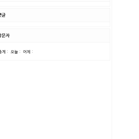
댓글
방문자
총계 :
오늘 :
어제 :