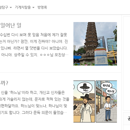
활탐구
기계치탈출
방명록
 일어난 일
 수십번 다시 보며 못 믿음 처음에 제가 잘못
거 아닌가? 잠깐, 이게 진짜야? 아니야. 진
 있나봐. 라면서 열 댓번을 다시 보았습니다.
 아니야. 상주일 수 있지. ㅇㅇㅇ님 모친상에
. 정말 맞는건가? 아니야. 내가 요즘 잠을 못
눈물을 터트리면서도 실감이 나지 않았습니다.
을까?
 신을 '하느님'이라 하고, 개신교 신자들은
크게 거슬리지 않는데, 문자로 적혀 있는 것을
불편하달까요. 하느님이 맞느냐, 하나님이 맞
시기도 합니다. 그러다 문득 의문이 들었습니
종교가 기독교인데, 요즘은 개신교 비율이 많은
것 입니다. 바티칸, 미국 교회 등에서 하느님,