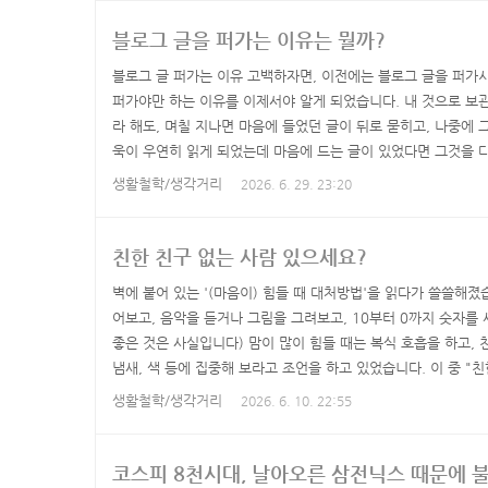
또는 하나님이라고 안합니다. 전세계에서 성경의 그 분을 하느님 
블로그 글을 퍼가는 이유는 뭘까?
블로그 글 퍼가는 이유 고백하자면, 이전에는 블로그 글을 퍼가
퍼가야만 하는 이유를 이제서야 알게 되었습니다. 내 것으로 보
라 해도, 며칠 지나면 마음에 들었던 글이 뒤로 묻히고, 나중에 
욱이 우연히 읽게 되었는데 마음에 드는 글이 있었다면 그것을 다
는 캡쳐를 하거나 링크를 저장해 두거나 하는 것이 좋습니다. 링
생활철학/생각거리
2026. 6. 29. 23:20
고, 나중에 인상적인 부분만 다시 보기도 어려우니, 캡쳐를 해가
합니다. 블로그나 SNS를 하시면 거기에 보관해 두는 것이 나중에
친한 친구 없는 사람 있으세요?
벽에 붙어 있는 '(마음이) 힘들 때 대처방법'을 읽다가 쓸쓸해졌
어보고, 음악을 듣거나 그림을 그려보고, 10부터 0까지 숫자를
좋은 것은 사실입니다) 맘이 많이 힘들 때는 복식 호흡을 하고, 
냄새, 색 등에 집중해 보라고 조언을 하고 있었습니다. 이 중 "
친한 사람이 없는데요? 친구도 시절인연어릴 적에는 제가 40대, 
생활철학/생각거리
2026. 6. 10. 22:55
니다. 학교 친구, 학원 친구, 사회 친구 등이 계속 늘어갈테니까
구가 추가되고, 취미 친구가 추가되고 이런 ..
코스피 8천시대, 날아오른 삼전닉스 때문에 