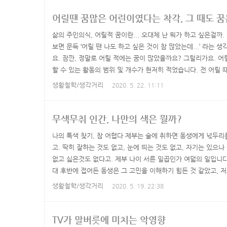
속에는 숨은 전제가 있기 때문입니다. 첫째, 사회에 도움이..
어릴땐 꿈많은 어린이였다는 착각, 그 때도 꿈
삶의 주인의식, 어릴적 꿈이란... 오대체 난 뭐가 하고 싶은걸까.
보면 문득 ‘어릴 땐 나도 하고 싶은 것이 참 많았는데...’ 라는
요. 잠깐, 정말로 어릴 적에는 꿈이 많았을까요? 그럴리가요. 어
할 수 있는 활동의 범위 및 개수가 현저히 적었습니다. 전 어릴
제가 그림을 잘 그리니까 주위 어른들이 "화가 하면 되겠다"고 하
생활철학/생각거리
2020. 5. 22. 11:11
좋아했더니 "그럼 대학교수 하면 좋겠다"고 엄마가 말해서 대학
그런 식입니다. 어린애가 뭘 좋아하면 어른들은 냉큼 ..
무색무취 인간, 나만의 색은 뭘까?
나의 특색 찾기, 참 어렵다 제부는 술에 취하면 동생에게 넋두리
고. 딱히 잘하는 것도 없고, 눈에 띄는 것도 없고, 자기는 있으나
없고 싫은것도 없다고. 제부 나이 서른 일곱인가 여덟의 일입니다.
대 후반에 접어든 동생은 그 고민을 이해하기 힘든 것 같았고, 
두리를 한심한 선배의 한탄처럼 여겼습니다. 전 그렇게 살지 않으
생활철학/생각거리
2020. 5. 19. 22:38
고도 자기 색이 없고 물에 물탄듯 술에 술탄듯 사는 사람이라니. 
은 삶 같았습니다. 20대 철부지가 제부 나이가 되고 보니....
TV가 말버릇에 미치는 악영향