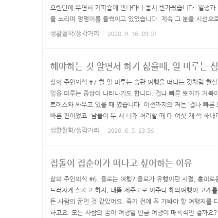
오랜만에 우연히 커피숍에 만나다니 몹시 반가웠습니다. 일행과
을 노리며 엉덩이를 들썩이고 있었습니다. 계속 그 분을 시선으로
나 봅니다.가시기 전 인사를 드리려고 한 번 더 궁둥이를 들썩이는
생활철학/생각거리
2020. 9. 16. 09:01
분 입니다. 덥썩 아는 척 했다가 무안할 뻔 했습니다....마스크를
인가 착각하는 날이 많습니다. 2. 벌써 반 년 넘게 계속되는 코..
해야하는 것 알면서 하기 싫을때, 일 미루는 
삶의 주인의식 #7 할 일 미루는 습관 여행을 떠나는 것처럼 현
일을 미루는 증상이 나타나기도 합니다. 겁나 빠른 토끼가 거북이
트레스와 싸우고 있을 때 였습니다. 이전까지의 저는 ‘겁나 빠른 
빠른 편이었죠. 남들이 두 서 너개 처리할 때 대 여섯 개 씩 해
지나 겁나 빠른 토끼일 것 같았고, 할 일을 미루는 사람을 이해할
생활철학/생각거리
2020. 6. 5. 23:56
한데 왜 일을 미루는지 알 수 없었습니다. 이해할 필요도 없었고요
고생의 후유증인지, 몸이 아파서인지 원인을 모르겠으나 도무..
집돌이 집순이가 떠나고 싶어하는 이유
삶의 주인의식 #6. 욜로는 여행? 욜로가 유행이던 시절, 흥미로
드러지게 살자고 하자, 대뜸 제주도로 이주나 해외여행이 고개를 
든 사람의 꿈인 것 같았어요. 죽기 전에 꼭 가봐야 할 여행지를
하고요. 모든 사람의 꿈이 여행일 만큼 여행이 매혹적인 걸까요?