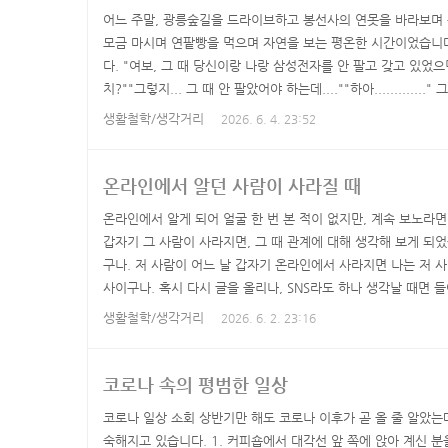
어느 주말, 광릉숲길을 드라이브하고 봉선사의 연못을 바라보며 
모금 마시며 연팥빵을 먹으며 자연을 보는 평온한 시간이었습니다
다. "여보, 그 때 당신이랑 나랑 삼성전자를 안 팔고 갖고 있었으
치?""그렇지... 그 때 안 팔았어야 하는데....""하아..........
피가 오르고 삼전닉스가 날아오르면서 행복한 사람만큼이나 불행
생활철학/생각거리
2026. 6. 4. 23:52
면 코스피가 오르는 것처럼 순식간에 3천, 4천, 5천을 넘어서더
만원을 언제 다시 넘나 했는데 30만원을 넘어..
온라인에서 알던 사람이 사라질 때
온라인에서 알게 되어 얼굴 한 번 본 적이 없지만, 계속 보노라면
갑자기 그 사람이 사라지면, 그 때 관계에 대해 생각해 보게 되었
구나. 저 사람이 어느 날 갑자기 온라인에서 사라지면 나는 저 사람에
사이구나. 혹시 다시 글을 올리나, SNS라도 하나 생각날 때면 
면 허망한 마음이 들었습니다. 어느날 문득 다시 생각이 나기도 했
생활철학/생각거리
2026. 6. 2. 23:16
청년은 졸업하고 요리사가 되었을까?' 'ㅇㅇ님은 요즘은 어떻게 
하기도 했습니다. 많이 섭섭할 때는..
코로나 속의 평범한 일상
코로나 일상 소회 상반기만 해도 코로나 이후가 곧 올 줄 알았는
숙해지고 있습니다. 1. 커피숍에서 대각선 앞 쪽에 앉아 계신 분