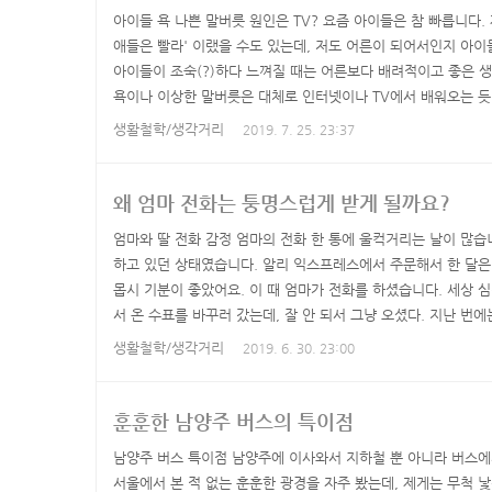
아이들 욕 나쁜 말버릇 원인은 TV? 요즘 아이들은 참 빠릅니다.
애들은 빨라' 이랬을 수도 있는데, 저도 어른이 되어서인지 아이
아이들이 조숙(?)하다 느껴질 때는 어른보다 배려적이고 좋은 생
욕이나 이상한 말버릇은 대체로 인터넷이나 TV에서 배워오는 듯 
고요. 테레비보고 배웠어요. '쩐다'가 유행할 때의 일 입니다. 어
생활철학/생각거리
2019. 7. 25. 23:37
다!" 라며 추임새를 넣었습니다. 처음에는 쩐다 뜻을 몰랐습니다.
로 받아들였습니다. 그런데 어느 날 TV를 보니 한 오..
왜 엄마 전화는 퉁명스럽게 받게 될까요?
엄마와 딸 전화 감정 엄마의 전화 한 통에 울컥거리는 날이 많습
하고 있던 상태였습니다. 알리 익스프레스에서 주문해서 한 달
몹시 기분이 좋았어요. 이 때 엄마가 전화를 하셨습니다. 세상 심
서 온 수표를 바꾸러 갔는데, 잘 안 되서 그냥 오셨다. 지난 번
"......" 저는 남들에게는 일본여자같다는 소리 들을만큼 친절
생활철학/생각거리
2019. 6. 30. 23:00
로..... 그 순간 '아..나보고 어쩌라고?' 라는 생각이 울컥 치
런데?" 라고 되 물으니, 엄마는 쭈뼛쭈볏 같은 말을..
훈훈한 남양주 버스의 특이점
남양주 버스 특이점 남양주에 이사와서 지하철 뿐 아니라 버스에
서울에서 본 적 없는 훈훈한 광경을 자주 봤는데, 제게는 무척 