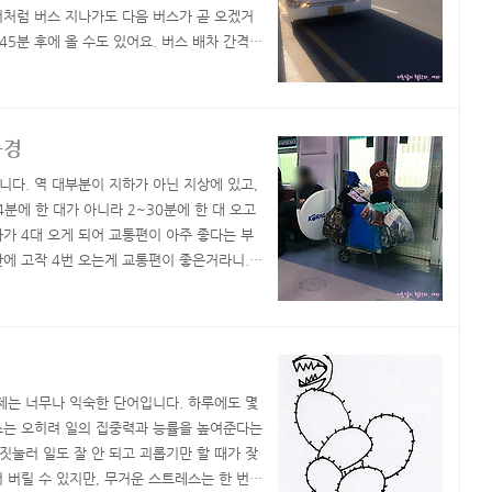
서처럼 버스 지나가도 다음 버스가 곧 오겠거
 45분 후에 올 수도 있어요. 버스 배차 간격이
버스 입니다. 좌석버스 형태이고 대체로 사람
인지 버스가 붐볐습니다. 다음 정거장에 다다르
사..
풍경
다. 역 대부분이 지하가 아닌 지상에 있고,
분에 한 대가 아니라 2~30분에 한 대 오고
다가 4대 오게 되어 교통편이 아주 좋다는 부
에 고작 4번 오는게 교통편이 좋은거라니...
좋으나, 역이 외부에 있어 여름엔 오지게 덥
나 이런 아쉬운 점을 빼면, 경춘선은 흥미로
 ..
제는 너무나 익숙한 단어입니다. 하루에도 몇
스는 오히려 일의 집중력과 능률을 높여준다는
눌러 일도 잘 안 되고 괴롭기만 할 때가 잦
 버릴 수 있지만, 무거운 스트레스는 한 번