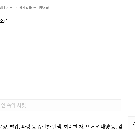
활탐구
기계치탈출
방명록
진소리
자연 속의 서킷
, 빨강, 파랑 등 강렬한 원색, 화려한 차, 뜨거운 태양 등, 갖
.