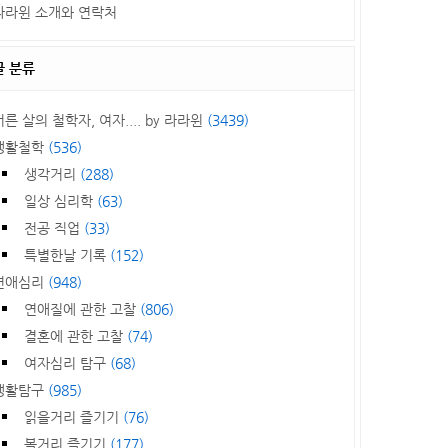
라라윈 소개와 연락처
글 분류
서른 살의 철학자, 여자.... by 라라윈
(3439)
생활철학
(536)
생각거리
(288)
일상 심리학
(63)
전공 직업
(33)
특별한날 기록
(152)
연애심리
(948)
연애질에 관한 고찰
(806)
결혼에 관한 고찰
(74)
여자심리 탐구
(68)
생활탐구
(985)
읽을거리 즐기기
(76)
볼거리 즐기기
(177)