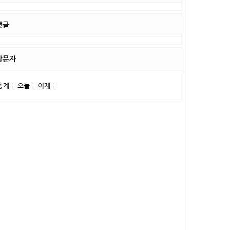
댓글
방문자
총계 :
오늘 :
어제 :