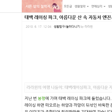
서른 살의 철학자, 여자
모든글
생활철학
연애심리
생
본
내
카
태백 레이싱 파크, 아름다운 산 속 자동차 엔
문
비
테
2010. 6. 17. 12:04
생활탐구/놀러다니기
by
라라윈
바
게
고
로
이
리
가
션
바
기
바
로
로
가
가
기
기
라라윈의 여행 나들이: 태백레이싱파크, 아름다운 
지난 번
봉평
에 가며 태백 레이싱 파크에 들렀습니다.
레이싱 하면 떠오르는 하양과 까망이 뒤섞인 바둑판 문양
은 이미지가 조합되어 화려함만을 기대하며 갔습니다