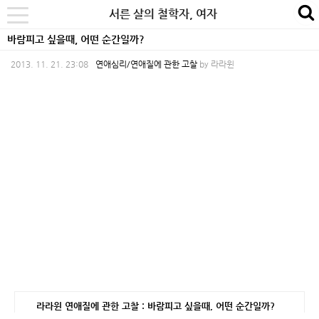
본
내
카
서른 살의 철학자, 여자
se
toggle
문
비
테
navigation
바람피고 싶을때, 어떤 순간일까?
바
게
고
2013. 11. 21. 23:08
연애심리/연애질에 관한 고찰
by
라라윈
로
이
리
가
션
바
기
바
로
로
가
가
기
기
라라윈 연애질에 관한 고찰 : 바람피고 싶을때, 어떤 순간일까?