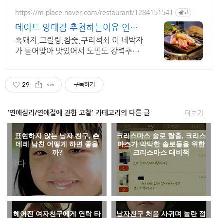
https://m.place.naver.com/restaurant/1284151541
광고
데이트 양대감 추천하는이유 연예
인방문도 흔한 노형찐맛집
흑돼지,그릴링,참숯,구리석쇠 이 네박자
가 들어맞아 맛있어서 도민도 강력추천
하기때문 도민,관광객,연예인 모두가 인
정한 부드러운 숙성흑돼지를 먹을수있
는 제주공항근처맛집
29
구독하기
'연애심리/연애질에 관한 고찰' 카테고리의 다른 글
더보기
표현하지 않는 남자 친구, 츤
크리스마스 솔로 탈출, 크리스
데레 남친 어떻게 하면 좋을
마스가 막막한 솔로들을 위한
까?
크리스마스 대비책
헤어진 여자친구에게 연락 타
남자친구 처음 사귀며 놀란 점