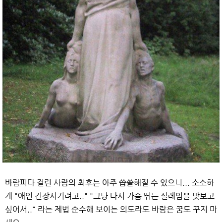
바람피다 걸린 사람의 최후는 아주 씁쓸해질 수 있으니... 소소하
게 "애인 긴장시키려고.." "그냥 다시 가슴 뛰는 설레임을 맛보고
싶어서.." 라는 제법 순수해 보이는 의도라도 바람은 꿈도 꾸지 마