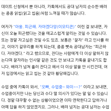
데이트 신청에서 뿐 아니라, 카톡에서도 공대 남자의 순수한 배려
는 종종 읽씹(읽고 씹음)처럼 느껴질 때가 많습니다.
여자가
"아웅. 피곤해. 자야겠다앙(이모티콘)"
이런 걸 보내면, 자
신이 오늘 피곤했다는 것을 애교스럽게 알리는 것일 수 있습니다.
또는 정말 자고싶은 것일 수도 있죠. 보통은 "잘자" 라고 인사를 하
고, 이야기 갈무리를 하게 되는데, 종종 뼛속 공대남자는 "피곤하
다. 자야겠다." 라고 했으므로, 잔다는 사람에게 더 이상 말하지 않
는다며 잘자라는 인사말 같은 것도 안 보내고 카톡을 끝내기도 합
니다. 배려가 넘쳐 흘러 잔다고 해서 더 이상 말을 안 시킨건데, 여
자 입장에서는 읽고 씹는 것 같아 황당해집니다.
수업 중에 카톡이 와서,
"오빠, 수업중~ 와이~~?"
이라고 보내면,
수업중이지만 나는 당신과 수다 떨 의사가 있다는 말 일 수 있습니
다. 정말 대꾸할 수 없는 상황이었으면 이따 연락한다고 답하거나
아예 답을 하지 않았겠지요. 그러나, 배려 넘치는 공대 남자는 수업