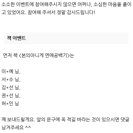
소소한 이벤트에 참여해주시지 않으면 어쩌나, 소심한 마음을 졸이
고 있었어요. 참여해 주셔서 정말 감사드립니다!
책 이벤트
먼저 책 <본의아니게 연애공백기>는
이*예 님,
서*수 님,
김*선 님,
권*선 님,
허*민 님
께 보내드릴게요. 앞의 문구에 꼭 적길 바라는 것이 있으시면 댓글
남겨주세요 ^^