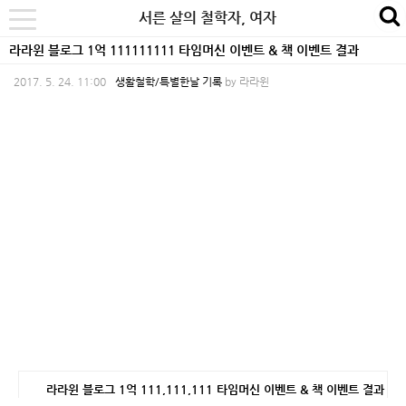
본
내
카
서른 살의 철학자, 여자
se
toggle
문
비
테
navigation
라라윈 블로그 1억 111111111 타임머신 이벤트 & 책 이벤트 결과
바
게
고
2017. 5. 24. 11:00
생활철학/특별한날 기록
by
라라윈
로
이
리
가
션
바
기
바
로
로
가
가
기
기
라라윈 블로그 1억 111,111,111 타임머신 이벤트 & 책 이벤트 결과