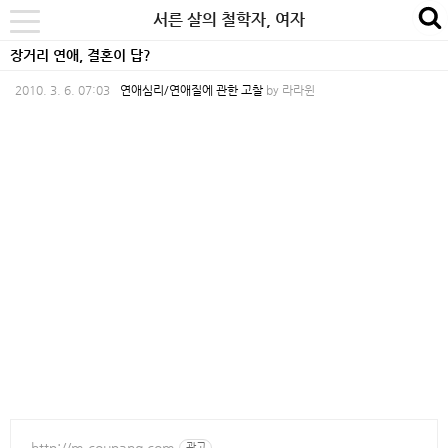
본
내
카
서른 살의 철학자, 여자
se
toggle
문
비
테
navigation
장거리 연애, 결혼이 답?
바
게
고
2010. 3. 6. 07:03
연애심리/연애질에 관한 고찰
by
라라윈
로
이
리
가
션
바
기
바
로
로
가
가
기
기
http://m.coupang.com
광고