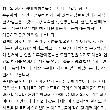
친구의 장거리연애 예찬론을 듣다보니, 그럴듯 합니다.
주위에서도 보면 처음부터 타지역에 있는 사람들을 만나기 시작
한 사람들은 그것이 그냥 익숙한 것 같았습니다. 한 번 만날 때 누
구 한 명은 여행을 해야하기때문에 몸이 피곤하기는 하지만, 더
애틋하고 좋은 면은 있나 봅니다.
일 때문이 아니라면 쉽게 하지않을 얼굴만 보러 8시간이상 차만
타는 미친 짓(?)을 하기도 하고, 자주 못만나니까 남들은 2박3일
에 걸쳐서 할 일을 하루만에 끝내는 무한도전을 하기도 하는데 인
간의 한계를 넘어서는 체력을 요하는 일을 사랑의 힘으로 해내면
서 뿌듯해 합니다. 사랑때문에 내가 이런 일도 해냈다는 성취감
일지도 모릅니다.
또 애인을 만나러 타지에 가면서 느끼는 여행기분이나 타지에서
겪은 생소한 경험들과 에피소드들이 쌓여 연인이 주인공인 드라
마가 나옵니다. 애인을 만나러 전주에 갔는데 처음가서 길을 헤맨
이야기, 애인 만나러 서울에 갔는데 애인이 서울사람이면서도 인
사동을 잘 몰라서 의아했다는 이야기, 둘이 같이 길 헤맨 이야기,