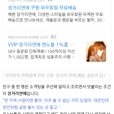
장거리연애 쿠팡 와우회원 무료배송
예쁜 장거리연애, 다양한 스타일을 와우회원 무제한 무료
배송으로 만나보세요. 재물운과 행운을 부르는 팔찌, 30일
내 무료반품으로 편하게 경험하세요.
http://www.nnoble.co.kr
광고
VVIP 장거리연애 엔노블 1%를 위
한 상류층 결정사
SKY 동문회 단독제휴! 100억이상 자산
가 1,002명, 업계최초 성혼주의 시행 변
호사검증 회원수 공개, 전문직/엘리트/
노블레스 전문, 여성가족부장관대상 2
회수상
라라윈의 연애질에 관한 고찰: 장거리 연애 해법, 결혼이 답?
친구 중 한 명은 소개팅을 주선해 달라고 조르면서 덧붙이는 조건
이
장거리연애
입니다.
"딴 지역 사람이면 좋아. 자주 올 수 없는 거리 있잖아. 대전인데
천안처럼 금방 올수 있는 곳 말고."