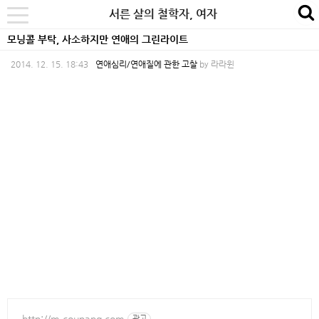
본
내
카
서른 살의 철학자, 여자
se
toggle
문
비
테
navigation
모닝콜 부탁, 사소하지만 연애의 그린라이트
바
게
고
2014. 12. 15. 18:43
연애심리/연애질에 관한 고찰
by
라라윈
로
이
리
가
션
바
기
바
로
로
가
가
기
기
http://m.coupang.com
광고