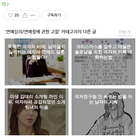
까?
35
구독하기
'연애심리/연애질에 관한 고찰' 카테고리의 다른 글
더보기
똑똑한 여자의 비애, 남자들이
크리스마스를 앞두고 애닳은
싫어하는 여자라 연애도 결혼
솔로남을 위한 여자와 카톡 대
도 힘들다?
화하는법
미생 김대리 소개팅 까인 이
여자친구랑 안 싸우는 법을 아
유, 여자라서 공감되었던 소개
는 남자의 지혜
팅녀의 마음