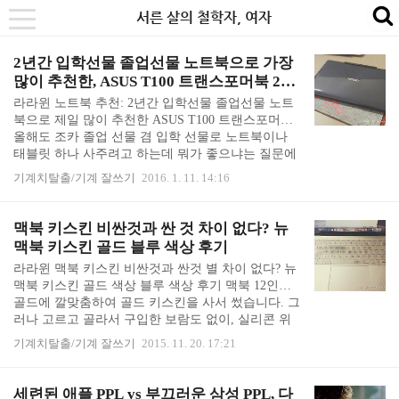
본
내
카
서른 살의 철학자, 여자
se
toggle
문
비
테
navigation
바
게
고
2년간 입학선물 졸업선물 노트북으로 가장
많이 추천한, ASUS T100 트랜스포머북 2년
로
이
리
후기
라라윈 노트북 추천: 2년간 입학선물 졸업선물 노트
가
션
바
북으로 제일 많이 추천한 ASUS T100 트랜스포머북
기
바
로
올해도 조카 졸업 선물 겸 입학 선물로 노트북이나
로
가
태블릿 하나 사주려고 하는데 뭐가 좋으냐는 질문에
작년, 제작년과 똑같은 답을 했습니다. "ASUS T100
가
기
기계치탈출/기계 잘쓰기
2016. 1. 11. 14:16
괜찮아요. 가격이 40만원 정도이고, 윈도우 태블릿
기
노트북이라 학교 숙제도 할 수 있고, 분리가 되어서
태블릿으로도 쓸 수 있어요." 라며 아수스 티100 모
맥북 키스킨 비싼것과 싼 것 차이 없다? 뉴
델을 추천했습니다. 현재까지 제가 써본 중에는 가성
맥북 키스킨 골드 블루 색상 후기
비 (가격 대비 성능)이 제일 좋습니다. ASUS T100 트
라라윈 맥북 키스킨 비싼것과 싼것 별 차이 없다? 뉴
랜스포머북 가격 에이수스 티100 트랜스포머북을 입
맥북 키스킨 골드 색상 블루 색상 후기 맥북 12인치
학선물 노트북으로 강추하는 가장 큰 이유가 '가격'인
골드에 깔맞춤하여 골드 키스킨을 사서 썼습니다. 그
데, 혹시나 가격이 오른 것은 아닌지 찾아보니, 오히
러나 고르고 골라서 구입한 보람도 없이, 실리콘 위
려 가격이 약간 더 떨어져..
에 색을 덧 발라 놓은 키스킨의 내구성은 형편없었습
기계치탈출/기계 잘쓰기
2015. 11. 20. 17:21
니다. 만 원 짜리 뉴맥북 골드 키스킨 ▶︎ 구입 직후 상
태 - 뉴 맥북 골드 개봉기 및 간략한 한 달 사용 후기
구입 직후에는 뉴 맥북 골드에 골드 색상 키스킨이
세련된 애플 PPL vs 부끄러운 삼성 PPL, 다