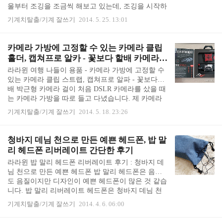
울부터 조깅을 조금씩 해보고 있는데, 조깅을 시작하
다. TV..
고 나서 제일 먼저 갖고 싶었던 것이 선없는 이어폰
기계치탈출/기계 잘쓰기
2014. 5. 25. 13:01
이었습니다. 조깅이라고 해봤자 걷고 뛰기를 조금씩
밖에 안 하지만 선없는 이어폰 블루투스 헤드셋이 있
으면 훨씬 편할 것 같았습니다. 그러던 차에 LG 더
카메라 가방에 고정할 수 있는 카메라 클립
블로거 2기 활동했던 인연으로 블루투스 헤드셋을
홀더, 캡쳐프로 알카 - 꽃보다 할배 카메라
선물받아 신이 났습니다. 선물 감사합니다! LG 톤플
걸이
라라윈 여행 나들이 용품 - 카메라 가방에 고정할 수
러스 HBS-750 입니다. LG의 목걸이형 블루투스 헤드
있는 카메라 클립 스트랩, 캡쳐프로 알파 - 꽃보다할
셋을 사용하고 있는 분들을 종종 봐서 다 똑같은 것
배 박근형 카메라 걸이 처음 DSLR 카메라를 샀을 때
인 줄 알았는데, 목걸이형 디자인은 똑같지만 모델
는 카메라 가방을 따로 들고 다녔습니다. 제 카메라
버전이 매년 업그레이드 되어 나오고 있었다고..
는 소중하니까요. 카메라 가방에 따로 들고 다니니
기계치탈출/기계 잘쓰기
2014. 5. 18. 23:26
카메라 보호에는 좋은데, 무겁고 귀찮고 옷 잘 차려
입고 카메라 가방을 걸쳐 매니 옷과는 안 어울린다는
단점이 있었습니다. 이내 카메라를 천으로 된 카메라
청바지 데님 천으로 만든 예쁜 헤드폰, 밥 말
케이스에 둘둘 말아 가지고 다니고 있습니다. 카메라
리 헤드폰 리버레이트 간단한 후기
보다 제가 더 소중...^^;; 그런데 가방 안에 대충 넣어
라라윈 밥 말리 헤드폰 리버레이트 후기 : 청바지 데
가지고 다니다 보니, 여행이나 나들이 가서는 카메라
님 천으로 만든 예쁜 헤드폰 밥 말리 헤드폰은 음질
가 이 꼴로 가방에 쳐박혀있기 일쑤였습니다. 금방
도 음질이지만 디자인이 예쁜 헤드폰이 많은 것 같습
다시 꺼내어 찍을건데 매번 케이스에 잘 넣기가 귀찮
니다. 밥 말리 리버레이트 헤드폰은 청바지 데님 천
았어요...ㅜㅜ 그냥 가방에 쑤셔 넣으면..
으로 만들어져 있어서 시원하면서 예쁜 헤드폰이었
기계치탈출/기계 잘쓰기
2014. 4. 6. 06:00
어요. 밥 말리 헤드폰 리버레이트 The House of Marle
y headphone Liberate 입니다. 밥 말리 헤드폰 리버레