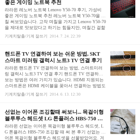
좋은 게이밍 노트북 추천
작고 가벼운 온이어 헤드폰과 귀를 감싸는 어라운드
라라윈 레노버 노트북 Lenovo Y50-70 후기, 가성비
이어 헤드폰이 있습니다. 색상은 4종류가 있는데 민
좋은 게이밍 노트북 추천 레노버 노트북 Y50-70을 며
트색과 화이트 색상이 인기인 것 같아요. 케이스 뒷
칠 써보았습니다. 고작 며칠을 가지고 Lenovo Y50-70
면에 보스 사운드트루 온이어 헤드폰 설명이 간단히
을 제대로 맛보았다고 하기는 힘들지만, 며칠간 겉핥
적혀 있습니다. 나중에 읽어보기로 하고 궁금함을 참
기만 하고도 사고 싶어지는 가성비 좋은 게이밍 노트
지 못하고 ..
기계치탈출/기계 잘쓰기
2014. 7. 24. 22:39
북이었습니다. 저는 그래픽 카드와 CPU 성능이 빵빵
히 받쳐줘야 돌아가는 게임을 하는 것이 아니라서 게
임을 위한 게이밍 노트북이 필요하지는 않습니다. 그
핸드폰 TV 연결하여 보는 쉬운 방법, SKT
런데 노트북 추천해 달라고 할 때 별거 안하고 인터
스마트 미러링 갤럭시 노트3 TV 연결 후기
넷하고 문서 작업 한다고 하면 같은 100만원 초반대
라라윈 핸드폰 TV 연결하여 보는 방법, 스마트미러
노트북이라도 그냥 유명한(?) 제품을 추천해주고, 게
링 갤럭시 노트3 TV 연결 후기 핸드폰 TV 연결하여
이밍 노트북 추천해 달라고 하면 좀 더 빵빵한 노트
보는 방법은 여러 가지가 있습니다. HDMI 지원되는
북을 추천해주었습니다. 레노버 Y50-70 가격은 120~
스마트폰은 HDMI 케이블을 꽂아서 연결하는 방법도
150 정도이고, 인..
있고, 집 TV가 와이파이가 되면 와이파이에 물려서
기계치탈출/기계 잘쓰기
2014. 6. 13. 12:30
올쉐어, 스마트 쉐어 등을 할 수 있습니다. 여러 방법
들을 써보았었는데, SKT T 스마트 미러링을 꽂으니
간편하게 핸드폰을 TV에 연결할 수 있었습니다. 스
선없는 이어폰 조깅할때 써보니... 목걸이형
마트 미러링은 "스마트폰이 TV속으로"라는 이 문구
블루투스 헤드셋 LG 톤플러스 HBS-750 후
그대로 입니다. SKT 스마트 미러링을 TV에 꽂으면
기
라라윈 선없는 이어폰 목걸이형 불루투스 헤드셋, L
스마트폰을 TV에 연결해서 큰 화면으로 볼 수 있게
G 톤플러스 HBS-750 조깅할 때 써 본 후기 선없는 이
해줍니다. SKT 스마트 미러링은 안드로이드 4.2, ios
어폰 목걸이형 블루투스 헤드셋을 선물받았어요. 겨
4.3, 윈도우 8.1 와이다이 3.5, DLNA로 쓸 수 있습니