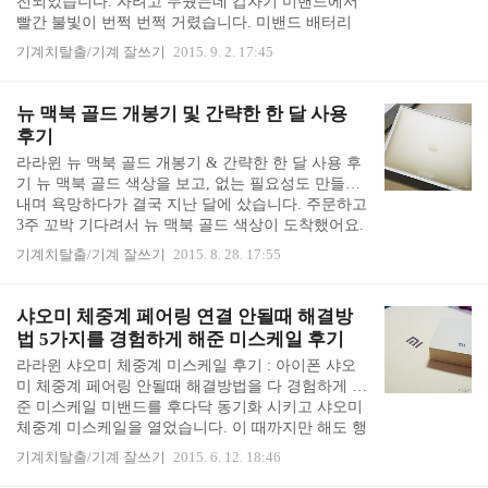
전되었습니다. 자려고 누웠는데 갑자기 미밴드에서
2인치 케이스들이 많았습니다. 아무래도 우리보다
빨간 불빛이 번쩍 번쩍 거렸습니다. 미밴드 배터리
뉴맥북이 먼저 출시되었고, 사용자도 더 ..
확인을 해보니, 1% 남았다고 나왔습니다. 새벽 1시
기계치탈출/기계 잘쓰기
2015. 9. 2. 17:45
반 쯤 배터리 1% 남았다고 나오더니, 아침 7시 반 경
에도 아직 배터리가 남아 있었습니다. 미밴드를 찾을
수 없다는 알림과 1% 남았다는 알림이 번갈아 깜빡
뉴 맥북 골드 개봉기 및 간략한 한 달 사용
였습니다. 미밴드 배터리 완충 후 무려 52일이 지났
후기
네요. 미밴드 배터리가 약 한 달 간다더니 52일이나
라라윈 뉴 맥북 골드 개봉기 & 간략한 한 달 사용 후
가네요. +_+ 미밴드 배터리 충전 안될때... 당황하지
기 뉴 맥북 골드 색상을 보고, 없는 필요성도 만들어
마세요. 집에서 나서기 전에 아침에 재빨리 충전해서
내며 욕망하다가 결국 지난 달에 샀습니다. 주문하고
나가려고 했는데, 문제는 여기서 발생했습니다. 미밴
3주 꼬박 기다려서 뉴 맥북 골드 색상이 도착했어요.
드 충전 크래들에 꽂아서 충전기를 연결..
아름답습니다. +_+ 12인치 뉴 맥북 골드 개봉기 대놓
기계치탈출/기계 잘쓰기
2015. 8. 28. 17:55
고 PPL 입니다. 저의 책 2배 정도 되는 자그마한 박스
가 왔습니다. 뜯는 선을 잡아 당겨보니, 박스를 신기
하게 접어서 겉에 있는 박스를 열면 속에 있는 맥북
샤오미 체중계 페어링 연결 안될때 해결방
박스가 쏙 나오도록 만들어 놓았습니다. 별 것 아닌
법 5가지를 경험하게 해준 미스케일 후기
데 요런 작은 부분에도 신경을 잘 쓰는 것 같습니다.
라라윈 샤오미 체중계 미스케일 후기 : 아이폰 샤오
대놓고 PPL 2번쨰. 맥북 박스는 책의 딱 2배 입니다.
미 체중계 페어링 안될때 해결방법을 다 경험하게 해
맥북 골드 색상 박스에도 금색 맥북 옆모습이 그려져
준 미스케일 미밴드를 후다닥 동기화 시키고 샤오미
있습니다. 뉴 맥북 구성품은 단촐합니다. 맥북, 충전
체중계 미스케일을 열었습니다. 이 때까지만 해도 행
기가 전부입니다. ..
복했습니다. 대륙의 실수 샤오미 체중계라며, 체중을
기계치탈출/기계 잘쓰기
2015. 6. 12. 18:46
재면 바로 스마트폰에 동기화 된다는 기사를 본 뒤로