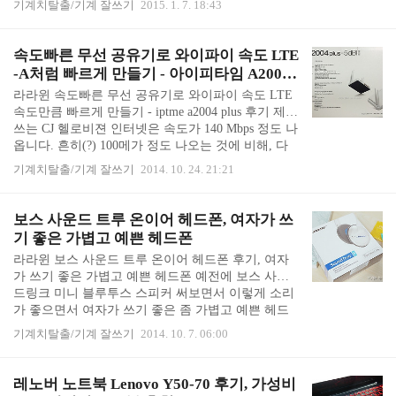
기계치탈출/기계 잘쓰기
2015. 1. 7. 18:43
들지 않았습니다. 담양은 처음 가봤는데 사진이 엉망
으로 나오니 괜히 성질이 났습니다. 똑같은 NX300으
로 예술적인 사진을 찍으시는 제갈선광님(http://wing
속도빠른 무선 공유기로 와이파이 속도 LTE
91.tistory.com/)이 계시니, 카메라 탓이 아니라 찍는
-A처럼 빠르게 만들기 - 아이피타임 A2004
사람이 문제일 겁니다. 그럼에도 불구하고 저같은 사
플러스 후기
라라윈 속도빠른 무선 공유기로 와이파이 속도 LTE
람이 막 찍어도 어느 정도 잘 나오는 카메라로 바꾸
속도만큼 빠르게 만들기 - iptme a2004 plus 후기 제가
고 싶었습니다. 그래서 막 찍어도 좀 더 잘 나오고 여
쓰는 CJ 헬로비젼 인터넷은 속도가 140 Mbps 정도 나
자가 쓰기 좋은 카메라라는 소니 미러리스 카메라로
옵니다. 흔히(?) 100메가 정도 나오는 것에 비해, 다
바꾸었습니다...
운로드 속도가 상당히 빠른 편 입니다. 그런데 CJ 헬
기계치탈출/기계 잘쓰기
2014. 10. 24. 21:21
로비전 인터넷 전화를 설치하고 나니, 빠른 인터넷
속도가 느려졌습니다. CJ 헬로비전 인터넷 전화 설치
하면서 가져다준 구린 공유기 덕분이었습니다. 유무
보스 사운드 트루 온이어 헤드폰, 여자가 쓰
선 공유기에도 최대 속도라는 것이 있는 줄 몰랐는
기 좋은 가볍고 예쁜 헤드폰
데, 그런 것이 있더라고요... (컴맹..;;) 회사에서 가져
라라윈 보스 사운드 트루 온이어 헤드폰 후기, 여자
다 준 공유기는 최대 속도가 100Mbps 밖에 안되는 공
가 쓰기 좋은 가볍고 예쁜 헤드폰 예전에 보스 사운
유기였습니다. 그러니 랜선을 꽂아도 100메가 속도
드링크 미니 블루투스 스피커 써보면서 이렇게 소리
가 채 안 나오고 와이파이는 게임하다 끊길 지경이었
가 좋으면서 여자가 쓰기 좋은 좀 가볍고 예쁜 헤드
습니다..
폰 같은 것도 있으면 좋겠다는 생각을 했습니다. 대
기계치탈출/기계 잘쓰기
2014. 10. 7. 06:00
충 찾아보면서 보스 제품은 묵직하고 근사한 제품들
로 스피커만 있는 줄 알고 더 이상 찾아보지 않았습
니다. 그런데 보스에도 가볍고 예쁜 헤드폰도 있었습
레노버 노트북 Lenovo Y50-70 후기, 가성비
니다. 보스 사운드트루 온이어 헤드폰 입니다. 좀 더