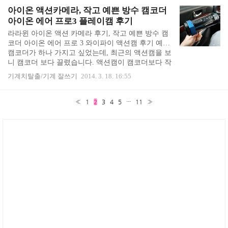
이트 구성품 역시 환경과 이웃을 생각하는 밥 말리
아이온 액션카메라, 작고 예쁜 방수 캠코더
제품답게 재생용지로 만든 박스에 간소한 포장이었
아이온 에어 프로3 플레이캠 후기
습니다. 밥 말리 헤드폰 리버레이트 구성품은 헤드
라라윈 아이온 액션 카메라 후기, 작고 예쁜 방수 캠
폰, 제품 보증서, 파우치 였습니다. 청바지 데님 재질
코더 아이온 에어 프로 3 와이파이 액션캠 후기 예쁜
로 만들어져 있어서 어려보이고 (이제 이런 포인트가
캠코더가 하나 가지고 싶었는데, 최근의 액션캠을 보
중요 ㅜㅜ) 예쁩니다. 밥 말리 헤드폰 리버레이트 디
니 캠코더 보다 끌렸습니다. 액션캠이 캠코더보다 작
자인 바로 헤드폰을 착용해 ..
고 예쁘고, 스키장이나 야외 활동에서 쓰는 것을 보
기계치탈출/기계 잘쓰기
2014. 3. 18. 16:55
니 방수 캠코더 기능도 있어 좋아 보였습니다. 작고
예쁜 방수 캠코더 뽐뿌가 커졌던 것은, 최근에 한참
퍼니스트 홈 비디오를 보았던 탓이었습니다. 퍼니스
«
1
2
3
4
5
···
11
»
트 홈 비디오 보면서, "어떻게 저런 장면을 딱 찍었
지?" 라는 생각을 하다가, 저도 아무 일 없는 일상 생
활을 찍어두다 보면 재미난 기록물이 될 것 같았습니
다. 익스트림 스포츠를 즐기지는 않지만, 액션캠 하
나 있으면 천송이의 붕붕이 동영상처럼 차에서도 일
상을 찍어두고, 가야금 연습할 때 제 모습이 어떤..