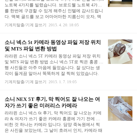
하고, 더 열심히 일을 하자!" 라고 마음을 먹었습니
노트북 4가지를 빌렸습니다. 브로드웰 노트북 4가지
다. 그러나 저는 어쩔 수 없나봅니다... ㅠㅠ 맥북 골
를 한번에 구경할 수 있게 해주신 인텔에 감사드립니
드 구입 페이지를 열었다 닫았다 하면서 또 한 달 째
다. 맥북 골드를 보고 어마어마한 지름신이 오자, 맥
비교하고 있습니다... 더욱이 맥북은..
북 골드에도 들어간 인텔 코어m 브로드웰이 들어간
기계치탈출/기계 잘쓰기
2015. 4. 20. 18:05
노트북 성능이 어떨지 궁금했습니다. 배터리가 길어
지고 발열도 줄고 좋아졌다던데... 인텔 코어m 브로
드웰 노트북 4가지 삼성 아티트북9, 레노버 요가3 프
소니 넥스 5t 카메라 동영상 파일 저장 위치
로, 아수스 T300 트랜스포머북, HP 120TU를 구경한
및 MTS 파일 변환 방법
겉핥기 후기입니다. 노트북 포장 박스 HP 코어m 노
라라윈 소니 넥스 5T 카메라 동영상 파일 저장 위치
트북, 삼성 아티브북9, 에이수스 트랜스포머북, 레노
및 MTS 파일 변환 방법 소니 넥스 5T로 찍은 홍콩 여
버 요가3 프로 입니다. 상자만 보면 에이수스 노트북
행 사진들은 아주 마음에 들었습니다. 잘 샀다는 생
케이스가 제일 멋집니다. 까만 박스가 고급스럽고 근
각이 들게끔 알아서 똑똑하게 잘 찍혀 있었습니다.
사합니다. 상자각은 노트북 꺼낸 이..
그런데 사진을 옮기다가 식겁했습니다.분명히 저는
기계치탈출/기계 잘쓰기
2015. 1. 7. 19:05
동영상을 찍어 왔는데 동영상 파일이 없는 것 입니
다. 홍콩에 언제 다시 갈 지 모르는데... 제 동영상들
이 어디로 간 걸까요. ㅠㅠ 놀라서 메모리 카드에 들
소니 NEX 5T 후기, 막 찍어도 잘 나오는 여
어 있는 파일들을 죄다 열어보았습니다. 대체 소니
자가 쓰기 좋은 미러리스 카메라
카메라는 동영상 파일을 어디에 숨겨 놓는 것일까요?
라라윈 소니 넥스 6t 후기, 막 찍어도 잘 나오는 카메
소니 카메라 동영상 파일 저장 위치가 어디인지 검색
라 & 여자가 쓰기 좋은 카메라 홍콩에 가기 전에 준
을 해봐도 저같이 동영상 파일 못 찾는 컴맹은 없는
비한 것 하나는 카메라 입니다. 담양 죽녹원에서 찍
지 쉽게 나오지 않았습니다. 이전에 쓰던 카메라들은
은 사진을 보았는데, 그 날이 흐려서 인지, 카메라 때
DCIM 폴더 속에 동영상도 함께 있었는데,..
문인지, 찍는 사람이 문제인지... 사진이 정말 마음에