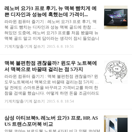
이 체중계가 무척 사고 싶었거든요. 그러나 몇 년 째
잘 쓰고 있는 유리 체중계를 버릴 수 없어 망설이고
레노버 요가3 프로 후기, 뉴 맥북 뺨치게 예
있었습니다. 그런데 마침 유리체중계가 고장이 났어
쁜 디자인과 성능에 혹했는데 가격이...
요. 으흐흐흐흐흐흐흫. 건전지를 교체해도 안 되고,
라라윈 컴퓨터 즐기기 : 레노버 요가3 프로 후기, 맥
유리 체중계 모서리가 나가기도 했습니다. 깨진 유리
북 골드 뺨치는 디자인과 성능 맥북 골드에 한참 꽂
제품은 쓰는게 아니라며 신나서 샤오미 체중계를 주
혀있던 도중에, 레노버 요가3 프로를 처음 봤을때 뉴
문했던 것이라 더 신났습니다. 샤오미 체중계 미스케
맥북 골드 말고 이게 답이라는 생각이 잠시 들었습니
일 개봉기 쇼핑몰 페이지에서 보던 것처럼 참 예쁩니
다. 레노버 요가3 프로는 제가 구입한 것이 아니라,
다..
기계치탈출/기계 잘쓰기
2015. 6. 8. 19:51
인텔 대행사로부터 잠시 빌려서 써보았던 것 입니다.
(- 인텔 코어M 노트북 4가지 겉핥기 비교: 삼성 아티
브북9, 레노버 요가3 프로, HP, ASUS 트랜스포머북)
맥북 불편한점 괜찮을까? 윈도우 노트북에
제 것이 아니라 그냥 구경을 하는 것이라 큰 기대 없
서 맥북으로 바꿀때 걸리는 점 5가지
이 박스를 열었습니다. 뉴맥북 뺨치게 예쁜 요가3 프
라라윈 컴퓨터 즐기기 : 맥북 불편한점 괜찮을까? 윈
로 골드 색상 오오오오오오! 골드! 레노버 요가3 프
도우노트북에서 맥북으로 바꿀때 걸리는점 5가지 몇
로 골드 색상이 빛에 반짝이는데, 너무 예뻤습니다.
달 전에도 스마트폰을 바꾸려고 가격비교를 하며 한
게다가 박스에서 꺼내는데 제법 큰 크기에도 가뿐합
참을 검색을 했습니다. 어떻게 하면 돈을 조금이라도
니다. 뒷면까지 모두 반짝이는..
아껴볼까 한참 검색을 하다가 문득 허무해졌습니다.
기계치탈출/기계 잘쓰기
2015. 6. 8. 18:54
차라리 그럴 시간에 그냥 사고 싶은 것을 사고, 일에
집중하는 것이 더 지혜로운 것 아닐까 하는 생각이
들었습니다. 뭔가 헛똑똑이 짓을 한 기분이었어요. (-
삼성 아티브북9, 레노버 요가3 프로, HP, AS
부자란 가격비교 같은 것에 시간을 쓰지 않는 사람이
US 트랜스포머북 비교
아닐까) 그래서 "맥북 골드는 그만 고민하고 구입을
인텔 코어m 브로드웰 노트북 4가지 비교 인텔 코어M