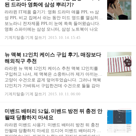
깔맞춤이 아주 아름다웠습니다. 12,000원~3만원에
된 드라마 영화에 삼성 뿌리기?
파는 키스킨을 특가세일로 6천원에 구입해서 마냥
라라윈 IT제품 즐기기: 영화 드라마 애플 PPL vs 삼
좋았습니다. (현재도 이 제품은 배송비 별도에 만원
성 PPL 비교 집에서 쉬는 동안 미드 영드를 열심히
이상에 판매되고 있습니다) 뉴 맥북 키스킨은 기존
보노라니 전자제품 PPL이 눈에 쏙쏙 들어왔습니다.
맥북 에어, 맥북 프로 레티나 키스킨보다 얇았습니
영화 스파이에는 삼성 모니터, 삼성 노트북이 나오
다. 12인치 뉴맥북이 얇아서, 기존 키..
고, 영드 휴먼스에서 레오가 쓰는 노트북은 에이서
기계치탈출/기계 잘쓰기
2015. 10. 14. 15:45
아스파이어 S7이고, 명탐정 코난에서 코난의 최근 핸
드폰은 소니 엑스페리아이고, 버본 (아무로 토오루
겸 후루야 레이)는 아이폰을 씁니다. 이렇게 보다가
뉴 맥북 12인치 케이스 구입 후기, 매장보다
외국 영화와 드라마에서 한국 제품들이 보이면 무척
해외직구 추천
반갑습니다. NCIS 전 시즌을 통털어 LG 전화가 3번
라라윈 뉴 맥북 12인치 케이스 추천 맥북 12인치를
정도 클로즈업 된 적이 있는데 (피해자 전화 증거물
구입하고 나서, 제 맥북은 소중하니까 제가 아끼는
로 등장했음) 그것만으로도 무척 반가웠어요. 해외여
고양이 수건으로 곱게 덮어두었습니다. 그러나 맥북
행 갔을 때 공항에서 삼성 TV나 LG TV를 본 기분이
12인치가 가벼워서 구입한건데 수건으로 둘둘 감아
랄까요, 그러나 최근의 삼성 PPL..
서 가지고 나갈 수는 없으니 바로 나가서 뉴맥북 12
기계치탈출/기계 잘쓰기
2015. 10. 11. 06:00
인치 케이스를 사 왔습니다. 당장 케이스가 있어야만
할 것 같아서 이마트에 가서 사왔는데, 맥북 구입 직
후 바로 해외직구를 하지 않은 것이 후회가 됩니다.
미밴드 배터리 52일, 미밴드 방전 뒤 충전 안
해외에는 다양한 케이스를 더 싸게 파는데, 근처 매
될때 당황하지 마세요
장에는 단조로운 종류를 비싸게 팝니다. ㅠㅠ 맥북
라라윈 미밴드 사용기: 미밴드 배터리 방전 뒤 충전
케이스 해외직구 팁, New Macbook Sleeve를 검색하
안될때 당황하지 마세요 드디어 미밴드 배터리가 방
세요. 한국 쇼핑몰보다 해외 사이트에 근사한 맥북 1