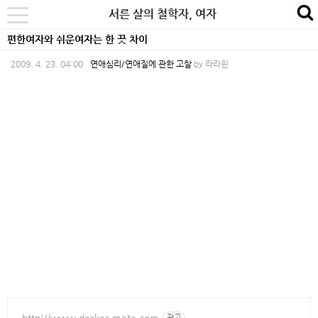
본
내
카
서른 살의 철학자, 여자
se
toggle
문
비
테
navigation
편한여자와 쉬운여자는 한 끗 차이
바
게
고
2009. 4. 23. 04:00
연애심리/연애질에 관한 고찰
by
라라윈
로
이
리
가
션
바
기
바
로
로
가
가
기
기
http://www.desker-mate.com
광고